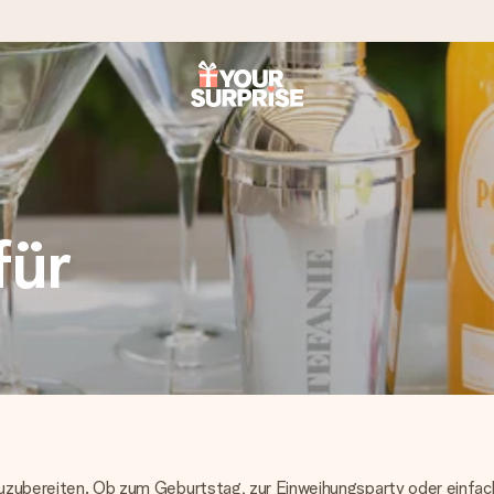
tzschnell – damit du es genau zum richtigen Zeitpunkt überreichen 
für
i Google Reviews (Gesamtergebnis aller Länder, in die wir versen
 zuzubereiten. Ob zum Geburtstag, zur Einweihungsparty oder einfac