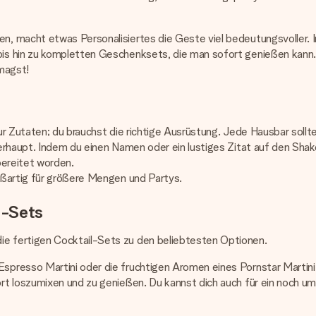
, macht etwas Personalisiertes die Geste viel bedeutungsvoller. I
bis hin zu kompletten Geschenksets, die man sofort genießen kann. 
 magst!
ur Zutaten; du brauchst die richtige Ausrüstung. Jede Hausbar sollt
haupt. Indem du einen Namen oder ein lustiges Zitat auf den Shaker
ubereitet worden.
oßartig für größere Mengen und Partys.
l-Sets
e fertigen Cocktail-Sets zu den beliebtesten Optionen.
esso Martini oder die fruchtigen Aromen eines Pornstar Martini lieb
ort loszumixen und zu genießen. Du kannst dich auch für ein noch 