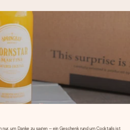
kannst, wenn es am meisten
den).
h nur, um Danke zu sagen – ein Geschenk rund um Cocktails ist