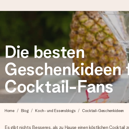
Heute bestellt, in 1 Werktag verschickt
Wir bereiten dein Geschenk sorgfältig vor und schicken es bli
Die besten
zählt.
Geschenkideen 
4,8 (basierend auf +15.000 Bewertungen)
Cocktail-Fans
Unsere Geschenke begeistern. Kunden bewerten uns mit 4,8 be
+49 39292 929695
Home
Blog
Koch- und Essensblogs
Cocktail-Geschenkideen
Montag - Freitag : 8:30 - 17:00 Uhr
Samstag - Sonntag : 8:30 - 13:00 Uhr
Es gibt nichts Besseres, als zu Hause einen köstlichen Cocktail