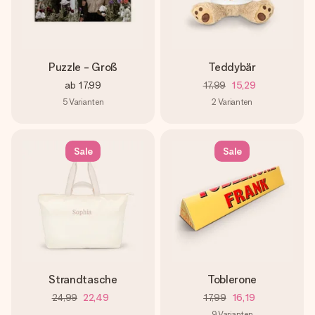
Puzzle - Groß
Teddybär
ab
17,99
17,99
15,29
5
Varianten
2
Varianten
Sale
Sale
Strandtasche
Toblerone
24,99
22,49
17,99
16,19
9
Varianten