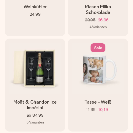
Weinkühler
Riesen Milka
Schokolade
24,99
29,95
26,96
4
Varianten
Sale
Moët & Chandon Ice
Tasse - Weiß
Impérial
11,99
10,19
ab
84,99
3
Varianten