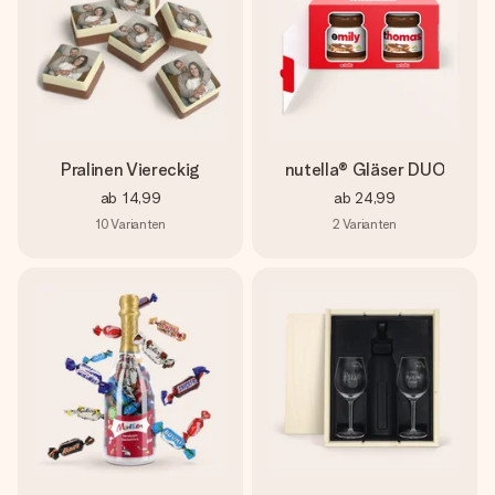
Pralinen Viereckig
nutella® Gläser DUO
ab
14,99
ab
24,99
10
Varianten
2
Varianten