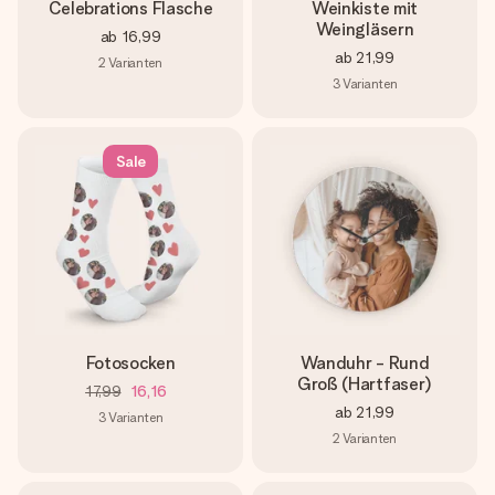
Celebrations Flasche
Weinkiste mit
Weingläsern
ab
16,99
ab
21,99
2
Varianten
3
Varianten
Sale
Fotosocken
Wanduhr - Rund
Groß (Hartfaser)
17,99
16,16
ab
21,99
3
Varianten
2
Varianten