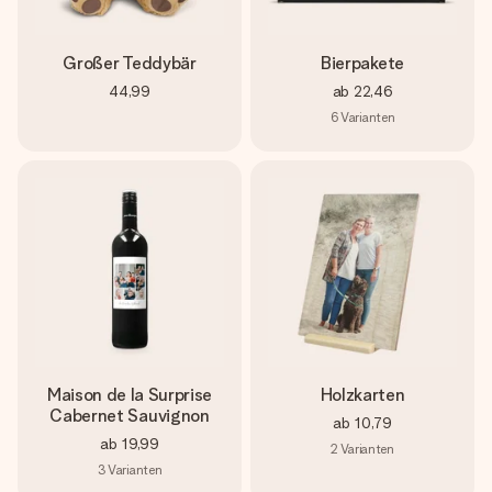
Großer Teddybär
Bierpakete
44,99
ab
22,46
6
Varianten
Maison de la Surprise
Holzkarten
Cabernet Sauvignon
ab
10,79
ab
19,99
2
Varianten
3
Varianten