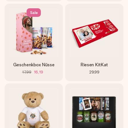
Sale
Geschenkbox Nüsse
Riesen KitKat
17,99
16,19
29,99