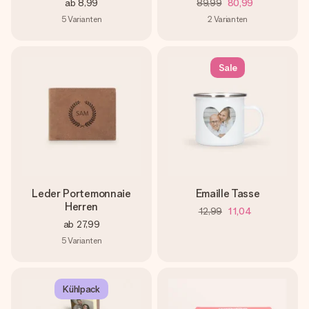
ab
8,99
89,99
80,99
5
Varianten
2
Varianten
Sale
Leder Portemonnaie
Emaille Tasse
Herren
12,99
11,04
ab
27,99
5
Varianten
Kühlpack