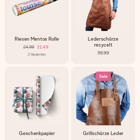
Riesen Mentos Rolle
Lederschürze
recycelt
24,99
22,49
59,99
2
Varianten
Sale
Geschenkpapier
Grillschürze Leder