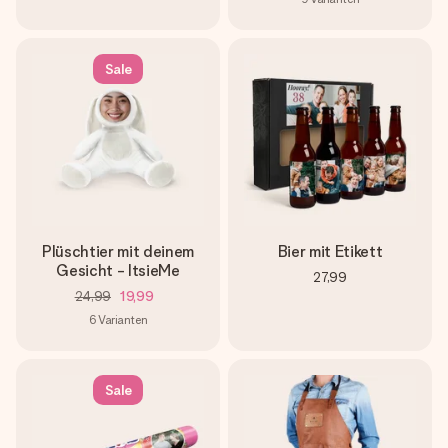
Sale
Plüschtier mit deinem
Bier mit Etikett
Gesicht - ItsieMe
27,99
24,99
19,99
6
Varianten
Sale