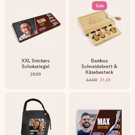
Sale
XXL Snickers
Bambus
Schokoriegel
Schneidebrett &
Käsebesteck
29,99
34,99
31,49