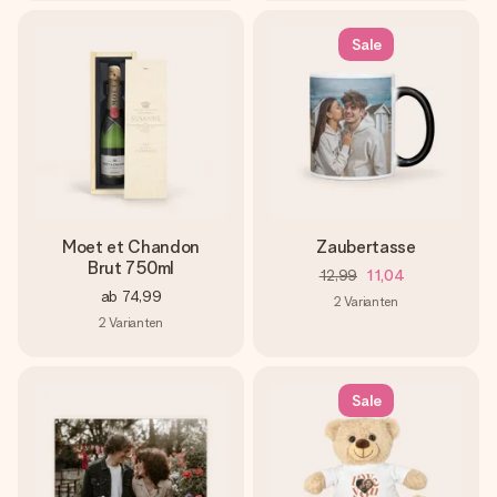
Sale
Moet et Chandon
Zaubertasse
Brut 750ml
12,99
11,04
ab
74,99
2
Varianten
2
Varianten
Sale