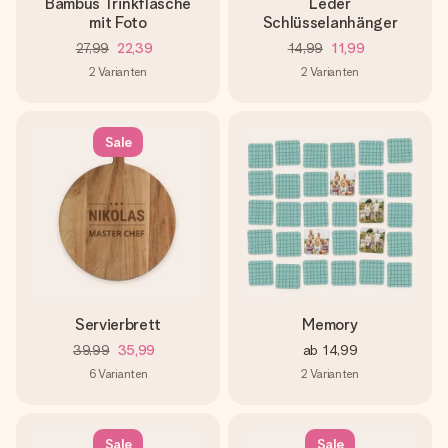
Bambus Trinkflasche
Leder
mit Foto
Schlüsselanhänger
27,99
22,39
14,99
11,99
2
Varianten
2
Varianten
Sale
Servierbrett
Memory
39,99
35,99
ab
14,99
6
Varianten
2
Varianten
Sale
Sale