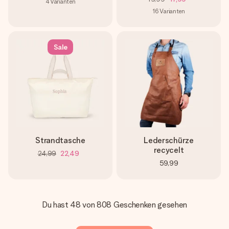
4
Varianten
16
Varianten
Sale
Strandtasche
Lederschürze
recycelt
24,99
22,49
59,99
Du hast 48 von 808 Geschenken gesehen