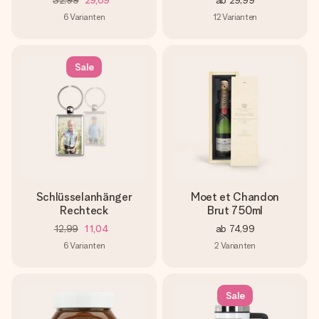
32,99
29,69
ab
29,99
6
Varianten
12
Varianten
Sale
Schlüsselanhänger
Moet et Chandon
Rechteck
Brut 750ml
12,99
11,04
ab
74,99
6
Varianten
2
Varianten
Sale