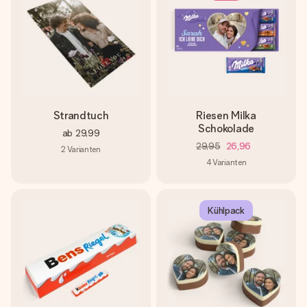
Strandtuch
Riesen Milka
Schokolade
ab
29,99
29,95
26,96
2
Varianten
4
Varianten
Kühlpack