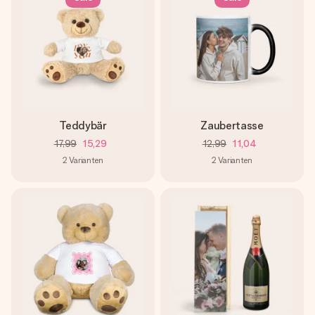
Teddybär
Zaubertasse
17,99
15,29
12,99
11,04
2
Varianten
2
Varianten