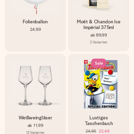
Folienballon
Moët & Chandon Ice
Impérial 375ml
24,99
ab
89,99
2
Varianten
Sale
Weißweingläser
Lustiges
Taschenbuch
ab
11,99
24,95
22,46
12
Varianten