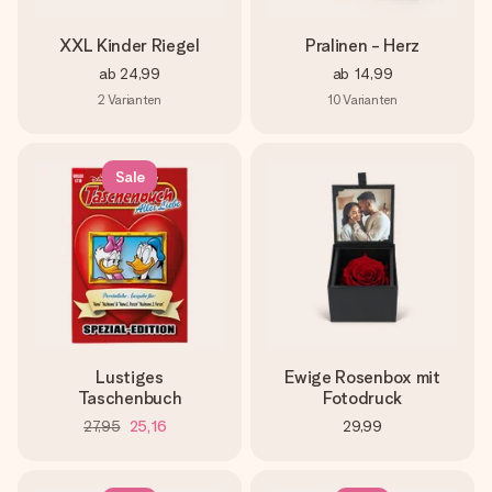
XXL Kinder Riegel
Pralinen - Herz
ab
24,99
ab
14,99
2
Varianten
10
Varianten
Sale
Lustiges
Ewige Rosenbox mit
Taschenbuch
Fotodruck
27,95
25,16
29,99