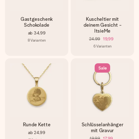
Gastgeschenk
Kuscheltier mit
Schokolade
deinem Gesicht -
ItsieMe
ab
34,99
24,99
19,99
8
Varianten
6
Varianten
Sale
Runde Kette
Schlüsselanhänger
mit Gravur
ab
24,99
19,99
17,99