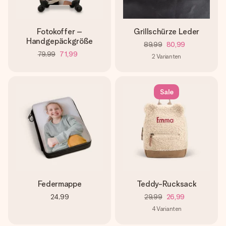
Fotokoffer –
Grillschürze Leder
Handgepäckgröße
89,99
80,99
79,99
71,99
2
Varianten
Sale
Federmappe
Teddy-Rucksack
24,99
29,99
26,99
4
Varianten