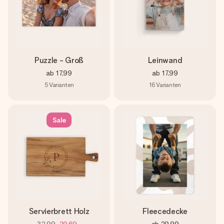
Puzzle - Groß
Leinwand
ab
17,99
ab
17,99
5
Varianten
16
Varianten
Sale
Servierbrett Holz
Fleecedecke