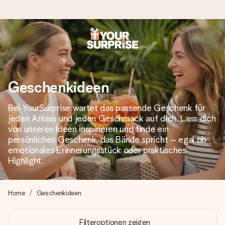
Heute bestellt, in 1 Werktag verschickt
Wir bereiten dein Geschenk sorgfältig vor und schicken es
blitzschnell – damit du es genau zum richtigen Zeitpunkt
Geschenkideen
überreichen kannst, wenn es am meisten zählt.
Bei YourSurprise wartet das passende Geschenk für
jeden Anlass und jeden Geschmack auf dich. Lass dich
von unseren Ideen inspirieren und finde ein
4,8 (basierend auf +15.000 Bewertungen)
persönliches Geschenk, das Bände spricht – egal ob
Unsere Geschenke begeistern. Kunden bewerten uns mit
emotionales Erinnerungsstück oder praktisches
4,8 bei Google Reviews (Gesamtergebnis aller Länder, in
Highlight.
die wir versenden).
Home
Geschenkideen
+49 39292 929695
Filteroptionen zeigen