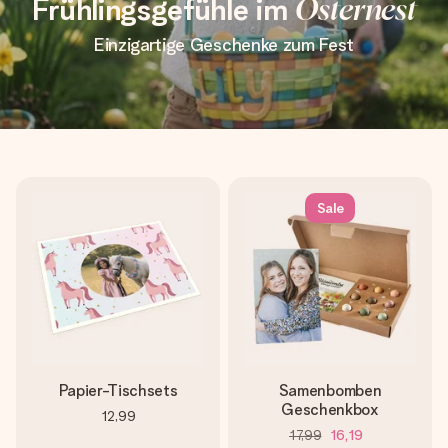
Frühlingsgefühle im
Osternest
Einzigartige Geschenke zum Fest
Sale
Papier-Tischsets
Samenbomben
Geschenkbox
12,99
17,99
16,19