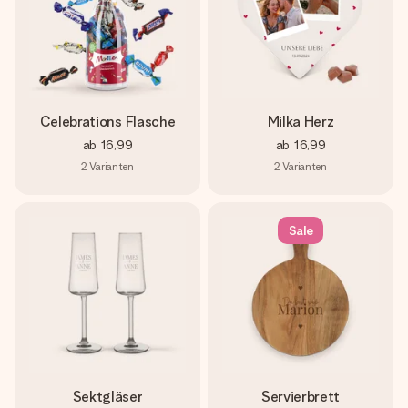
Celebrations Flasche
Milka Herz
ab
16,99
ab
16,99
2
Varianten
2
Varianten
Sale
Sektgläser
Servierbrett