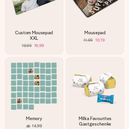
Custom Mousepad
Mousepad
XXL
11,99
10,19
19,99
16,99
Memory
Milka Favourites
Gastgeschenke
ab
14,99