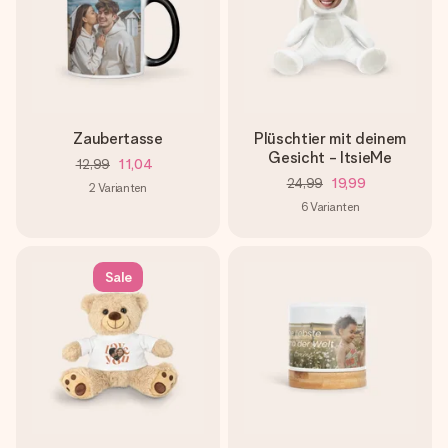
Zaubertasse
Plüschtier mit deinem
Gesicht - ItsieMe
12,99
11,04
24,99
19,99
2
Varianten
6
Varianten
Sale