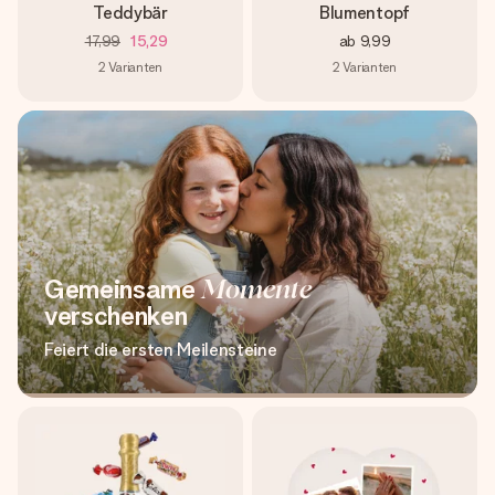
Teddybär
Blumentopf
17,99
15,29
ab
9,99
2
Varianten
2
Varianten
Gemeinsame
Momente
verschenken
Feiert die ersten Meilensteine