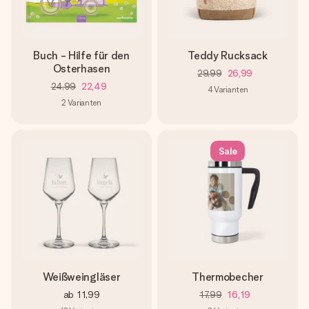
Buch - Hilfe für den
Teddy Rucksack
Osterhasen
29,99
26,99
24,99
22,49
4
Varianten
2
Varianten
Sale
Weißweingläser
Thermobecher
ab
11,99
17,99
16,19