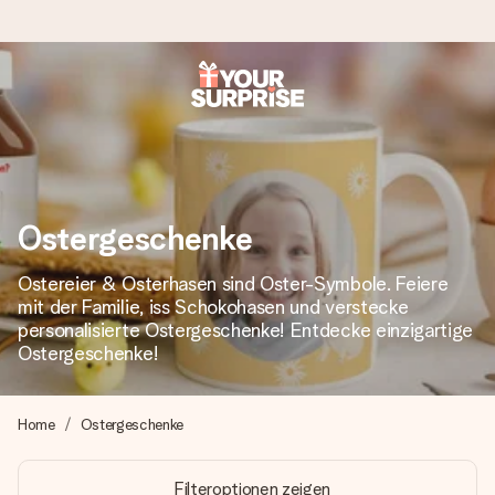
Heute bestellt, in 1 Werktag verschickt
Wir bereiten dein Geschenk sorgfältig vor und schicken es
blitzschnell – damit du es genau zum richtigen Zeitpunkt
überreichen kannst, wenn es am meisten zählt.
Ostergeschenke
Ostereier & Osterhasen sind Oster-Symbole. Feiere
4,8 (basierend auf +15.000 Bewertungen)
mit der Familie, iss Schokohasen und verstecke
Unsere Geschenke begeistern. Kunden bewerten uns mit
personalisierte Ostergeschenke! Entdecke einzigartige
4,8 bei Google Reviews (Gesamtergebnis aller Länder, in
Ostergeschenke!
die wir versenden).
Home
Ostergeschenke
+49 39292 929695
Filteroptionen zeigen