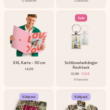
12
Varianten
3
Varianten
Sale
XXL Karte - 50 cm
Schlüsselanhänger
Rechteck
14,99
12,99
11,04
6
Varianten
Kühlpack
Kühlpack