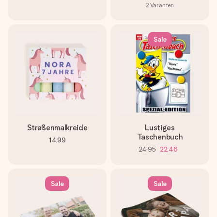
2
Varianten
Sale
Straßenmalkreide
Lustiges
Taschenbuch
14,99
24,95
22,46
Sale
Sale