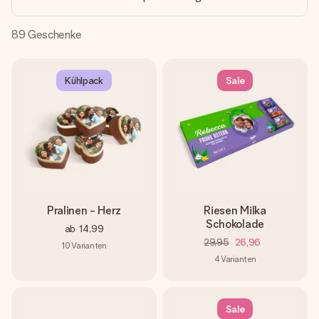
Montag - Freitag : 8:30 - 17:00 Uhr
Samstag - Sonntag : 8:30 - 13:00 Uhr
89
Geschenke
Kühlpack
Sale
Pralinen - Herz
Riesen Milka
Schokolade
ab
14,99
29,95
26,96
10
Varianten
4
Varianten
Sale