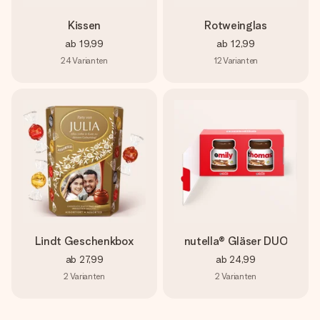
Kissen
Rotweinglas
ab
19,99
ab
12,99
24
Varianten
12
Varianten
Lindt Geschenkbox
nutella® Gläser DUO
ab
27,99
ab
24,99
2
Varianten
2
Varianten