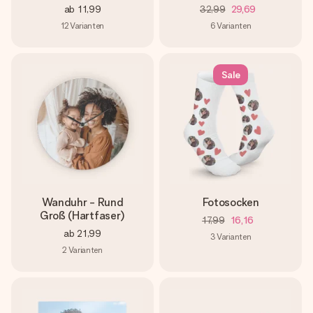
ab
11,99
32,99
29,69
12
Varianten
6
Varianten
Sale
Wanduhr - Rund
Fotosocken
Groß (Hartfaser)
17,99
16,16
ab
21,99
3
Varianten
2
Varianten