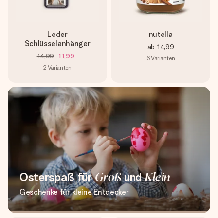
Leder
nutella
Schlüsselanhänger
ab
14,99
14,99
11,99
6
Varianten
2
Varianten
Osterspaß für
Groß
und
Klein
Geschenke für kleine Entdecker