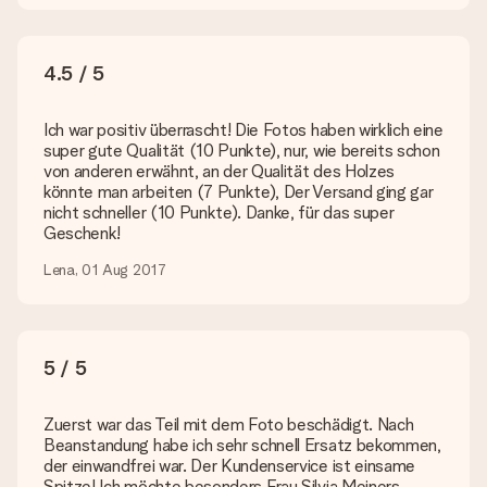
Wie füge ich eine Geschenkkarte hinzu? Was genau ist
die Geschenkkarte?
In unserem Warenkorb bieten wie die Option „Gratis
4.5 / 5
Geschenkkarte“ an. Klicke diese Option an, wenn du diese
Karte mitschicken möchtest. Auf diese Karte kannst du eine
Ich war positiv überrascht! Die Fotos haben wirklich eine
persönliche Nachricht schreiben, sodass der Empfänger genau
super gute Qualität (10 Punkte), nur, wie bereits schon
weiß, von wem die Überraschung ist.
von anderen erwähnt, an der Qualität des Holzes
könnte man arbeiten (7 Punkte), Der Versand ging gar
Wird mein Geschenk in Geschenkpapier geliefert?
nicht schneller (10 Punkte). Danke, für das super
Derzeit bieten wir (noch) keinen Einpackservice. Aber unsere
Geschenk!
Geschenke werden in einer fröhlichen Versandverpackung
geliefert. Somit ist dein Geschenk automatisch zum
Lena, 01 Aug 2017
Verschenken bereit oder kann sofort an den Empfänger
geschickt werden.
Lieferzeit, Lieferoptionen und Versandkosten
5 / 5
Kann ich ein Lieferdatum wählen?
Bedauerlicherweise ist es momentan (noch) nicht möglich, das
Zuerst war das Teil mit dem Foto beschädigt. Nach
Geschenk zu einem Wunschtermin liefern zu lassen.
Beanstandung habe ich sehr schnell Ersatz bekommen,
der einwandfrei war. Der Kundenservice ist einsame
Wie lange dauert die Lieferzeit und wann werde ich mein
Spitze! Ich möchte besonders Frau Silvia Meiners