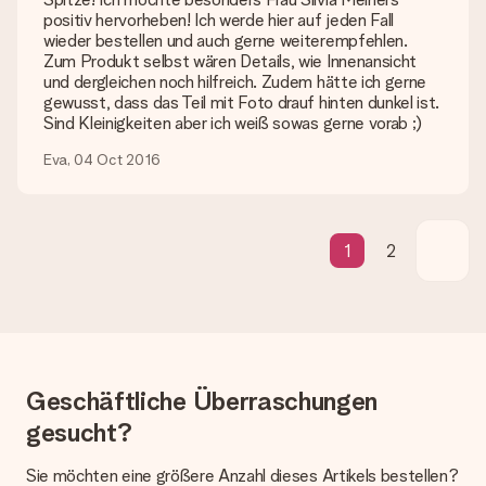
Geschenk erhalten?
positiv hervorheben! Ich werde hier auf jeden Fall
Die aktuelle Lieferzeit steht jeweils auf der Produktseite bei
wieder bestellen und auch gerne weiterempfehlen.
dem Geschenk vermeldet. Du kannst darauf vertrauen, dass
Zum Produkt selbst wären Details, wie Innenansicht
eine fristgerechte Lieferung durch unsere Lieferdienste
und dergleichen noch hilfreich. Zudem hätte ich gerne
erfolgt.
gewusst, dass das Teil mit Foto drauf hinten dunkel ist.
Sind Kleinigkeiten aber ich weiß sowas gerne vorab ;)
Welche Lieferoptionen stehen zur Verfügung?
Derzeit können wir (noch) keine verschiedenen Lieferoptionen
Eva, 04 Oct 2016
anbieten. Das Geschenk, das bestellt wird, wird als Paket oder
Päckchen versendet. Möchtest du wissen, ob es als Paket
oder Päckchen geliefert wird, kontaktiere bitte unseren
Kundenservice.
1
2
Zahlung
Wie kann ich meine Bestellung bezahlen?
Wir bieten die folgenden Zahlungsoptionen an: Vorauskasse
mit normaler Überweisung, Sofortüberweisung, Paypal,
Kreditkarte oder auf Rechnung über Klarna. Bei einer
manuellen Überweisung verlängert sich die Lieferzeit des
Geschäftliche Überraschungen
Geschenks jedoch um 3 Werktage.
gesucht?
Geschenk empfangen
Sie möchten eine größere Anzahl dieses Artikels bestellen?
Was, wenn das Geschenk meine Erwartungen nicht