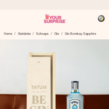
Heute bestellt, in 1 Werktag verschickt
Home
Getränke
Schnaps
Gin
Gin Bombay Sapphire
Wir bereiten dein Geschenk sorgfältig vor und schicken es
blitzschnell – damit du es genau zum richtigen Zeitpunkt
überreichen kannst, wenn es am meisten zählt.
4,8 (basierend auf +15.000 Bewertungen)
Unsere Geschenke begeistern. Kunden bewerten uns mit
4,8 bei Google Reviews (Gesamtergebnis aller Länder, in
die wir versenden).
+49 39292 929695