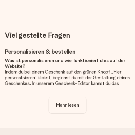
Viel gestellte Fragen
Personalisieren & bestellen
Was ist personalisieren und wie funktioniert dies auf der
Website?
Indem du bei einem Geschenk auf den grünen Knopf „Hier
personalisieren“ klickst, beginnst du mit der Gestaltung deines
Geschenkes. In unserem Geschenk-Editor kannst du das
Geschenk komplett nach Wunsch mit deinem eigenen Foto
und/oder Text gestalten. Wenn du möchtest, wählst du auch
noch eines unserer angebotenen Designs, um deinem
Mehr lesen
Geschenk die perfekte Ausstrahlung zu verleihen.
Ist die Personalisierung im Preis enthalten?
Der auf der Website angezeigte Preis ist inklusive der
Personalisierung. So ist und bleibt es übersichtlich!