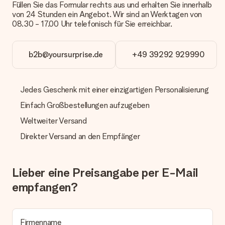
Füllen Sie das Formular rechts aus und erhalten Sie innerhalb
erfüllt?
von 24 Stunden ein Angebot. Wir sind an Werktagen von
Sollte das Geschenk wider Erwarten deine Erwartungen nicht
08.30 - 17.00 Uhr telefonisch für Sie erreichbar.
erfüllen, bitten wir dich, unseren Kundenservice zu
kontaktieren. Dort wird dir umgehend ein passender
Lösungsvorschlag unterbreitet.
b2b@yoursurprise.de
+49 39292 929990
Wird die Rechnung mit der Bestellung mitverschickt?
Alle Lieferungen erfolgen ohne Rechnung und/oder
Lieferschein. Die Rechnung zu deiner Bestellung erhältst du
Jedes Geschenk mit einer einzigartigen Personalisierung
zeitgleich mit der Bestätigungsmail und kannst sie jederzeit in
deinem MySurprise Account einsehen. Du kannst das
Einfach Großbestellungen aufzugeben
Geschenk also direkt beim Empfänger liefern lassen und es
Weltweiter Versand
bleibt eine echte Überraschung!
Direkter Versand an den Empfänger
Lieber eine Preisangabe per E-Mail
empfangen?
Firmenname