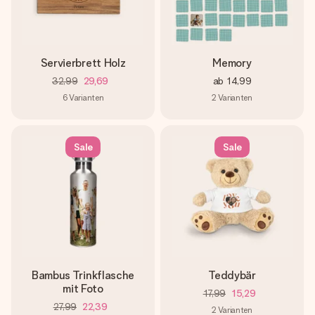
Servierbrett Holz
Memory
32,99
29,69
ab
14,99
6
Varianten
2
Varianten
Sale
Sale
Bambus Trinkflasche
Teddybär
mit Foto
17,99
15,29
27,99
22,39
2
Varianten