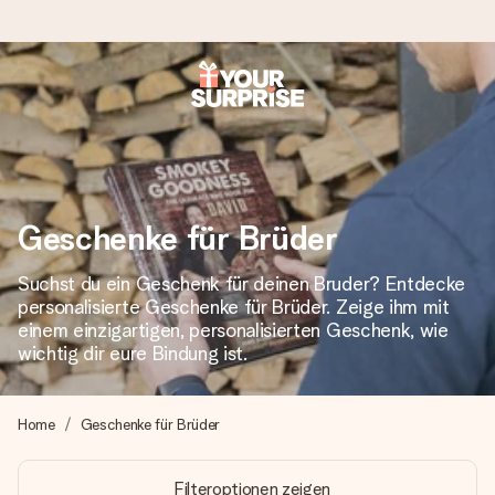
Heute bestellt, in 1 Werktag verschickt
Wir bereiten dein Geschenk sorgfältig vor und schicken es
blitzschnell – damit du es genau zum richtigen Zeitpunkt
überreichen kannst, wenn es am meisten zählt.
Geschenke für Brüder
Suchst du ein Geschenk für deinen Bruder? Entdecke
4,8 (basierend auf +15.000 Bewertungen)
personalisierte Geschenke für Brüder. Zeige ihm mit
Unsere Geschenke begeistern. Kunden bewerten uns mit
einem einzigartigen, personalisierten Geschenk, wie
4,8 bei Google Reviews (Gesamtergebnis aller Länder, in
wichtig dir eure Bindung ist.
die wir versenden).
Home
Geschenke für Brüder
+49 39292 929695
Filteroptionen zeigen