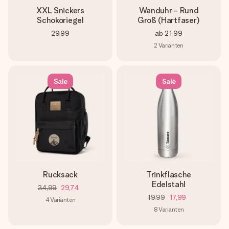
XXL Snickers
Wanduhr - Rund
Schokoriegel
Groß (Hartfaser)
29,99
ab
21,99
2
Varianten
Sale
Sale
Rucksack
Trinkflasche
Edelstahl
34,99
29,74
19,99
17,99
4
Varianten
8
Varianten