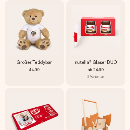
Großer Teddybär
nutella® Gläser DUO
44,99
ab
24,99
2
Varianten