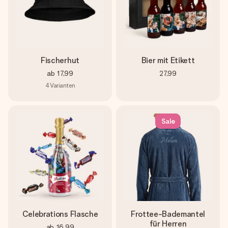
Fischerhut
Bier mit Etikett
ab
17,99
27,99
4
Varianten
Sale
Celebrations Flasche
Frottee-Bademantel
für Herren
ab
16,99