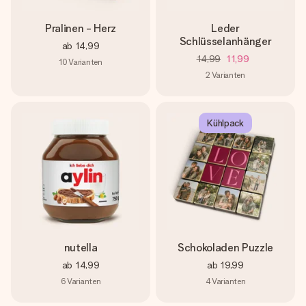
Pralinen - Herz
Leder
Schlüsselanhänger
ab
14,99
14,99
11,99
10
Varianten
2
Varianten
Kühlpack
nutella
Schokoladen Puzzle
ab
14,99
ab
19,99
6
Varianten
4
Varianten