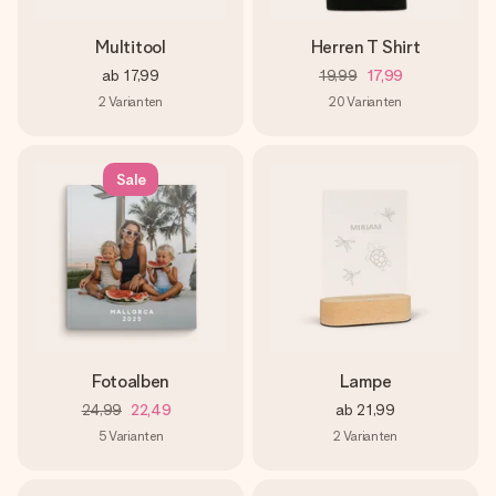
Multitool
Herren T Shirt
ab
17,99
19,99
17,99
2
Varianten
20
Varianten
Sale
Fotoalben
Lampe
24,99
22,49
ab
21,99
5
Varianten
2
Varianten