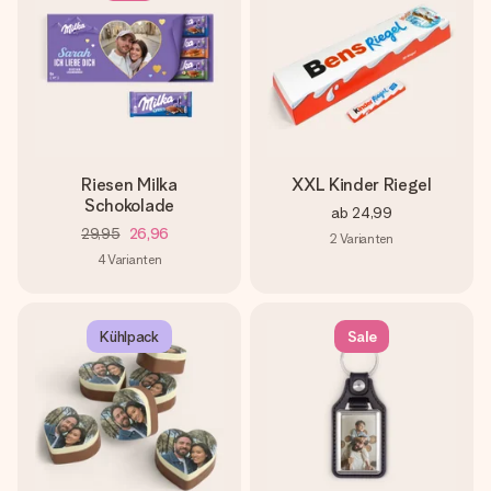
Riesen Milka
XXL Kinder Riegel
Schokolade
ab
24,99
29,95
26,96
2
Varianten
4
Varianten
Kühlpack
Sale