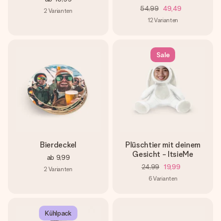
54,99
49,49
2
Varianten
12
Varianten
Sale
Bierdeckel
Plüschtier mit deinem
Gesicht - ItsieMe
ab
9,99
24,99
19,99
2
Varianten
6
Varianten
Kühlpack