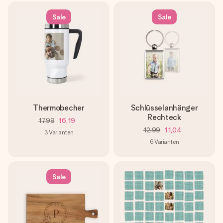
Sale
Sale
Thermobecher
Schlüsselanhänger
Rechteck
17,99
16,19
12,99
11,04
3
Varianten
6
Varianten
Sale