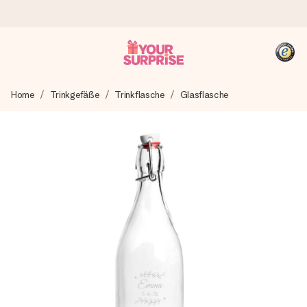
Heute bestellt, in 1 Werktag verschickt
Home
Trinkgefäße
Trinkflasche
Glasflasche
Wir bereiten dein Geschenk sorgfältig vor und schicken es
blitzschnell – damit du es genau zum richtigen Zeitpunkt
überreichen kannst, wenn es am meisten zählt.
4,8 (basierend auf +15.000 Bewertungen)
Unsere Geschenke begeistern. Kunden bewerten uns mit
4,8 bei Google Reviews (Gesamtergebnis aller Länder, in
die wir versenden).
+49 39292 929695