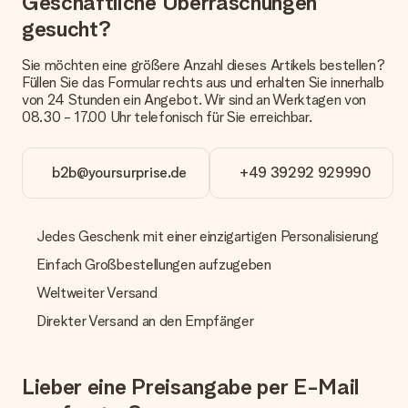
Geschäftliche Überraschungen
anbieten. Das Geschenk, das bestellt wird, wird als Paket oder
gesucht?
Päckchen versendet. Möchtest du wissen, ob es als Paket
oder Päckchen geliefert wird, kontaktiere bitte unseren
Kundenservice.
Sie möchten eine größere Anzahl dieses Artikels bestellen?
Füllen Sie das Formular rechts aus und erhalten Sie innerhalb
Zahlung
von 24 Stunden ein Angebot. Wir sind an Werktagen von
08.30 - 17.00 Uhr telefonisch für Sie erreichbar.
Wie kann ich meine Bestellung bezahlen?
Wir bieten die folgenden Zahlungsoptionen an: Vorauskasse
mit normaler Überweisung, Sofortüberweisung, Paypal,
b2b@yoursurprise.de
+49 39292 929990
Kreditkarte oder auf Rechnung über Klarna. Bei einer
manuellen Überweisung verlängert sich die Lieferzeit des
Geschenks jedoch um 3 Werktage.
Jedes Geschenk mit einer einzigartigen Personalisierung
Geschenk empfangen
Einfach Großbestellungen aufzugeben
Was, wenn das Geschenk meine Erwartungen nicht
Weltweiter Versand
erfüllt?
Sollte das Geschenk wider Erwarten deine Erwartungen nicht
Direkter Versand an den Empfänger
erfüllen, bitten wir dich, unseren Kundenservice zu
kontaktieren. Dort wird dir umgehend ein passender
Lösungsvorschlag unterbreitet.
Lieber eine Preisangabe per E-Mail
Wird die Rechnung mit der Bestellung mitverschickt?