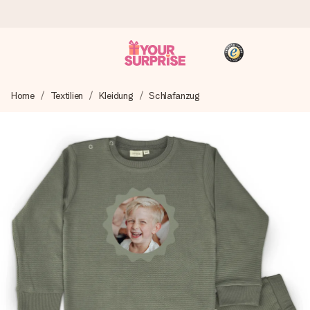
Heute bestellt, in 1 Werktag verschickt
Home
Textilien
Kleidung
Schlafanzug
Wir bereiten dein Geschenk sorgfältig vor und schicken es
blitzschnell – damit du es genau zum richtigen Zeitpunkt
überreichen kannst, wenn es am meisten zählt.
4,8 (basierend auf +15.000 Bewertungen)
Unsere Geschenke begeistern. Kunden bewerten uns mit
4,8 bei Google Reviews (Gesamtergebnis aller Länder, in
die wir versenden).
+49 39292 929695