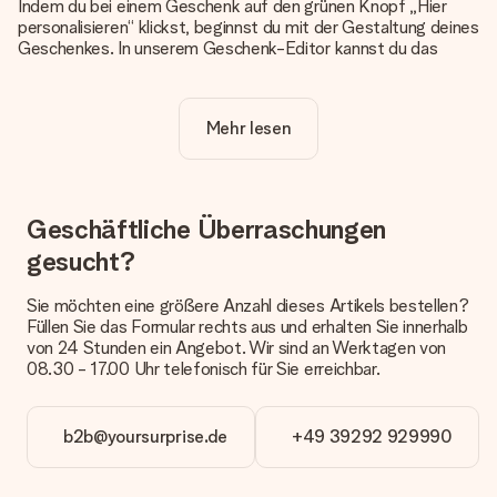
Indem du bei einem Geschenk auf den grünen Knopf „Hier
personalisieren“ klickst, beginnst du mit der Gestaltung deines
Geschenkes. In unserem Geschenk-Editor kannst du das
Geschenk komplett nach Wunsch mit deinem eigenen Foto
und/oder Text gestalten. Wenn du möchtest, wählst du auch
noch eines unserer angebotenen Designs, um deinem
Mehr lesen
Geschenk die perfekte Ausstrahlung zu verleihen.
Ist die Personalisierung im Preis enthalten?
Der auf der Website angezeigte Preis ist inklusive der
Personalisierung. So ist und bleibt es übersichtlich!
Geschäftliche Überraschungen
gesucht?
Hat mein Foto die richtige Qualität?
Wir möchten sicherstellen, dass du mit deinem Geschenk
rundum zufrieden bist. Deshalb ist es wichtig, qualitativ
Sie möchten eine größere Anzahl dieses Artikels bestellen?
hochwertige Fotos zu verwenden. Wenn du dir nicht sicher
Füllen Sie das Formular rechts aus und erhalten Sie innerhalb
bist, ob dein Bild die erforderliche Qualität aufweist, wende
von 24 Stunden ein Angebot. Wir sind an Werktagen von
dich bitte an unseren Kundenservice und füge dein Foto
08.30 - 17.00 Uhr telefonisch für Sie erreichbar.
zusammen mit dem Geschenk bei, das du bestellen
möchtest. Unser Kundenservice kann dann die Qualität für
dich überprüfen!
b2b@yoursurprise.de
+49 39292 929990
Welche Dateien kann ich hochladen?
Es können JPG und PNG Dateien in unseren Editor