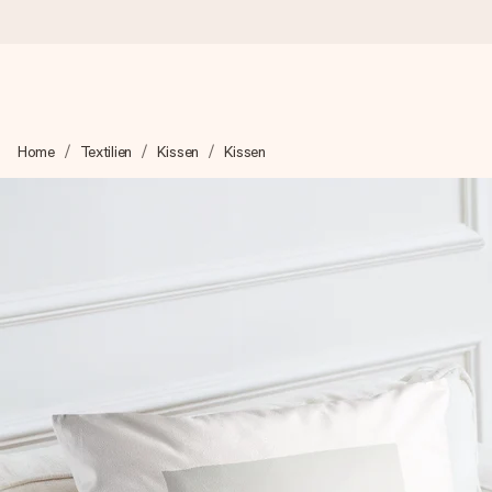
Heute bestellt, in 1 Werktag verschickt
Home
Textilien
Kissen
Kissen
Wir bereiten dein Geschenk sorgfältig vor und schicken es bli
zählt.
4,8 (basierend auf +15.000 Bewertungen)
Unsere Geschenke begeistern. Kunden bewerten uns mit 4,8 be
+49 39292 929695
Montag - Freitag : 8:30 - 17:00 Uhr
Samstag - Sonntag : 8:30 - 13:00 Uhr