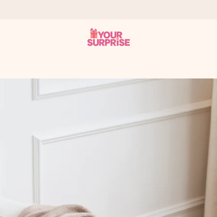
tzschnell – damit du es genau zum richtigen Zeitpunkt überreichen 
i Google Reviews (Gesamtergebnis aller Länder, in die wir versen