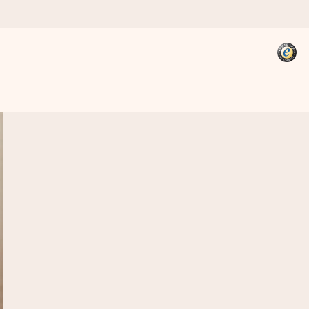
kannst, wenn es am meisten
den).