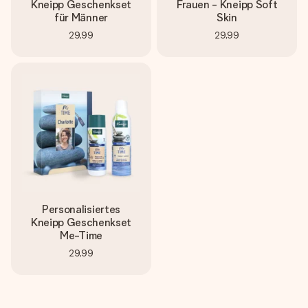
Montag - Freitag : 8:30 - 17:00 Uhr
Kneipp Geschenkset
Frauen - Kneipp Soft
Samstag - Sonntag : 8:30 - 13:00 Uhr
für Männer
Skin
29,99
29,99
Personalisiertes
Kneipp Geschenkset
Me-Time
29,99