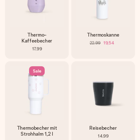
Thermo-
Thermoskanne
Kaffeebecher
22,99
19,54
17,99
Sale
Thermobecher mit
Reisebecher
Strohhalm 1,2 l
14,99