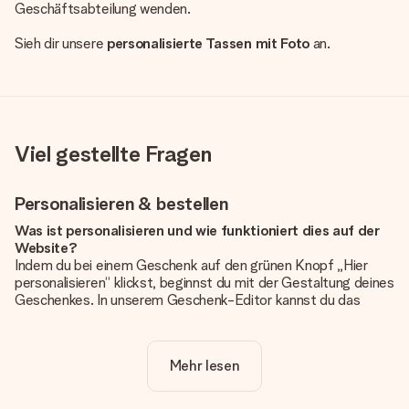
Geschäftsabteilung wenden.
Sieh dir unsere
personalisierte Tassen mit Foto
an.
Viel gestellte Fragen
Personalisieren & bestellen
Was ist personalisieren und wie funktioniert dies auf der
Website?
Indem du bei einem Geschenk auf den grünen Knopf „Hier
personalisieren“ klickst, beginnst du mit der Gestaltung deines
Geschenkes. In unserem Geschenk-Editor kannst du das
Geschenk komplett nach Wunsch mit deinem eigenen Foto
und/oder Text gestalten. Wenn du möchtest, wählst du auch
noch eines unserer angebotenen Designs, um deinem
Mehr lesen
Geschenk die perfekte Ausstrahlung zu verleihen.
Ist die Personalisierung im Preis enthalten?