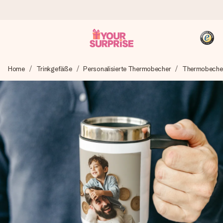
Heute bestellt, in 1 Werktag verschickt
Home
Trinkgefäße
Personalisierte Thermobecher
Thermobeche
Wir bereiten dein Geschenk sorgfältig vor und schicken es
blitzschnell – damit du es genau zum richtigen Zeitpunkt
überreichen kannst, wenn es am meisten zählt.
4,8 (basierend auf +15.000 Bewertungen)
Unsere Geschenke begeistern. Kunden bewerten uns mit
4,8 bei Google Reviews (Gesamtergebnis aller Länder, in
die wir versenden).
+49 39292 929695