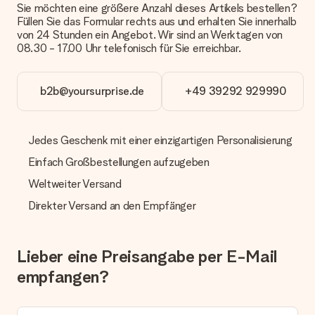
Sie möchten eine größere Anzahl dieses Artikels bestellen?
Zahlung
Füllen Sie das Formular rechts aus und erhalten Sie innerhalb
Wie kann ich meine Bestellung bezahlen?
von 24 Stunden ein Angebot. Wir sind an Werktagen von
Wir bieten die folgenden Zahlungsoptionen an: Vorauskasse
08.30 - 17.00 Uhr telefonisch für Sie erreichbar.
mit normaler Überweisung, Sofortüberweisung, Paypal,
Kreditkarte oder auf Rechnung über Klarna. Bei einer
manuellen Überweisung verlängert sich die Lieferzeit des
b2b@yoursurprise.de
+49 39292 929990
Geschenks jedoch um 3 Werktage.
Geschenk empfangen
Jedes Geschenk mit einer einzigartigen Personalisierung
Was, wenn das Geschenk meine Erwartungen nicht
Einfach Großbestellungen aufzugeben
erfüllt?
Sollte das Geschenk wider Erwarten deine Erwartungen nicht
Weltweiter Versand
erfüllen, bitten wir dich, unseren Kundenservice zu
kontaktieren. Dort wird dir umgehend ein passender
Direkter Versand an den Empfänger
Lösungsvorschlag unterbreitet.
Wird die Rechnung mit der Bestellung mitverschickt?
Lieber eine Preisangabe per E-Mail
Alle Lieferungen erfolgen ohne Rechnung und/oder
Lieferschein. Die Rechnung zu deiner Bestellung erhältst du
empfangen?
zeitgleich mit der Bestätigungsmail und kannst sie jederzeit in
deinem MySurprise Account einsehen. Du kannst das
Geschenk also direkt beim Empfänger liefern lassen und es