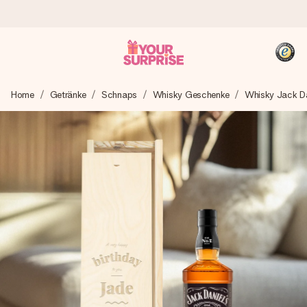
Heute bestellt, in 1 Werktag verschickt
Home
Getränke
Schnaps
Whisky Geschenke
Whisky Jack Da
Wir bereiten dein Geschenk sorgfältig vor und schicken es
blitzschnell – damit du es genau zum richtigen Zeitpunkt
überreichen kannst, wenn es am meisten zählt.
4,8 (basierend auf +15.000 Bewertungen)
Unsere Geschenke begeistern. Kunden bewerten uns mit
4,8 bei Google Reviews (Gesamtergebnis aller Länder, in
die wir versenden).
+49 39292 929695