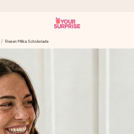
Riesen Milka Schokolade
tzschnell – damit du es genau zum richtigen Zeitpunkt überreichen 
i Google Reviews (Gesamtergebnis aller Länder, in die wir versen