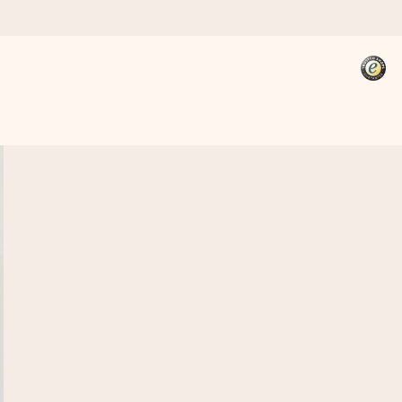
kannst, wenn es am meisten
den).