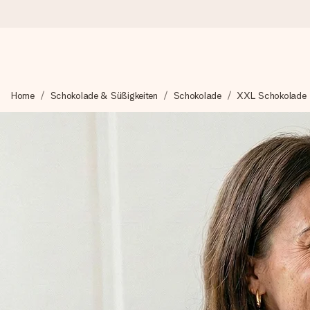
Heute bestellt, in 1 Werktag verschickt
Home
Schokolade & Süßigkeiten
Schokolade
XXL Schokolade
Wir bereiten dein Geschenk sorgfältig vor und schicken es bli
zählt.
4,8 (basierend auf +15.000 Bewertungen)
Unsere Geschenke begeistern. Kunden bewerten uns mit 4,8 be
+49 39292 929695
Montag - Freitag : 8:30 - 17:00 Uhr
Samstag - Sonntag : 8:30 - 13:00 Uhr