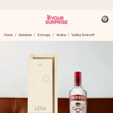
Heute bestellt, in 1 Werktag verschickt
Home
Getränke
Schnaps
Vodka
Vodka Smirnoff
Wir bereiten dein Geschenk sorgfältig vor und schicken es
blitzschnell – damit du es genau zum richtigen Zeitpunkt
überreichen kannst, wenn es am meisten zählt.
4,8 (basierend auf +15.000 Bewertungen)
Unsere Geschenke begeistern. Kunden bewerten uns mit
4,8 bei Google Reviews (Gesamtergebnis aller Länder, in
die wir versenden).
+49 39292 929695