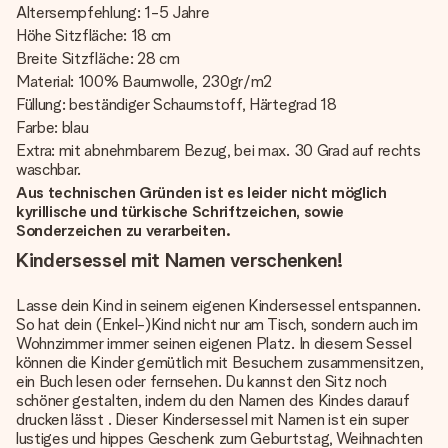
Altersempfehlung: 1-5 Jahre
Höhe Sitzfläche: 18 cm
Breite Sitzfläche: 28 cm
Material: 100% Baumwolle, 230gr/m2
Füllung: beständiger Schaumstoff, Härtegrad 18
Farbe: blau
Extra: mit abnehmbarem Bezug, bei max. 30 Grad auf rechts
waschbar.
Aus technischen Gründen ist es leider nicht möglich
kyrillische und türkische Schriftzeichen, sowie
Sonderzeichen zu verarbeiten.
Kindersessel mit Namen verschenken!
Lasse dein Kind in seinem eigenen Kindersessel entspannen.
So hat dein (Enkel-)Kind nicht nur am Tisch, sondern auch im
Wohnzimmer immer seinen eigenen Platz. In diesem Sessel
können die Kinder gemütlich mit Besuchern zusammensitzen,
ein Buch lesen oder fernsehen. Du kannst den Sitz noch
schöner gestalten, indem du den Namen des Kindes darauf
drucken lässt . Dieser Kindersessel mit Namen ist ein super
lustiges und hippes Geschenk zum Geburtstag, Weihnachten