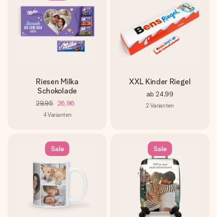
Riesen Milka
XXL Kinder Riegel
Schokolade
ab
24,99
29,95
26,96
2
Varianten
4
Varianten
Sale
Sale