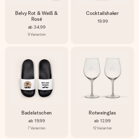
Belvy Rot & Weiß &
Cocktailshaker
Rosé
19,99
ab
34,99
9
Varianten
Badelatschen
Rotweinglas
ab
19,99
ab
12,99
7
Varianten
12
Varianten