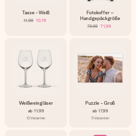
Tasse - Weiß
Fotokoffer –
Handgepäckgröße
11,99
10,19
79,99
71,99
Weißweingläser
Puzzle - Groß
ab
11,99
ab
17,99
12
Varianten
5
Varianten