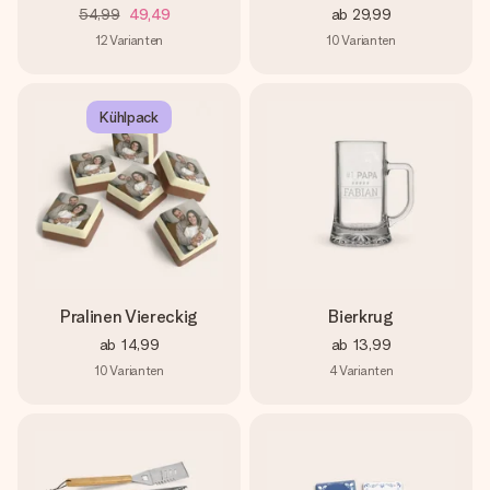
54,99
49,49
ab
29,99
12
Varianten
10
Varianten
Kühlpack
Pralinen Viereckig
Bierkrug
ab
14,99
ab
13,99
10
Varianten
4
Varianten