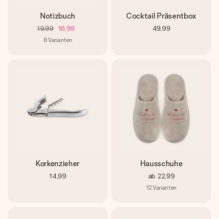
Notizbuch
Cocktail Präsentbox
19,99
16,99
49,99
8
Varianten
Korkenzieher
Hausschuhe
14,99
ab
22,99
12
Varianten