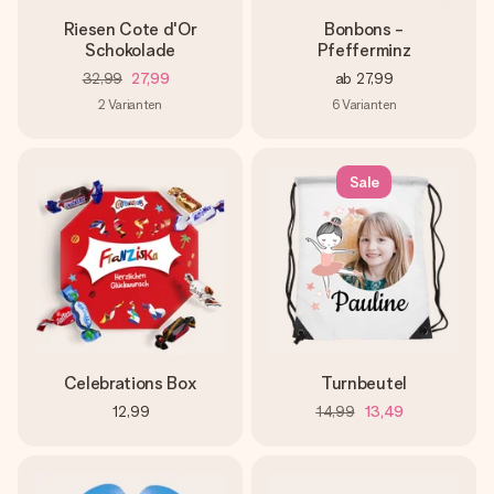
Riesen Cote d'Or
Bonbons -
Schokolade
Pfefferminz
32,99
27,99
ab
27,99
2
Varianten
6
Varianten
Sale
Celebrations Box
Turnbeutel
12,99
14,99
13,49