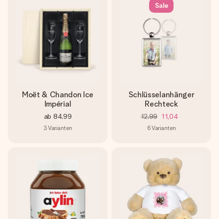
Sale
Moët & Chandon Ice
Schlüsselanhänger
Impérial
Rechteck
ab
84,99
12,99
11,04
3
Varianten
6
Varianten