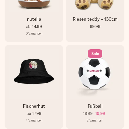
nutella
Riesen teddy - 130cm
ab
14,99
99,99
6
Varianten
Sale
Fischerhut
Fußball
ab
17,99
19,99
16,99
4
Varianten
2
Varianten