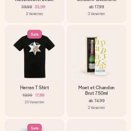
39,99
33,99
ab
17,99
2
Varianten
2
Varianten
Sale
Herren T Shirt
Moet et Chandon
Brut 750ml
19,99
17,99
ab
74,99
20
Varianten
2
Varianten
Sale