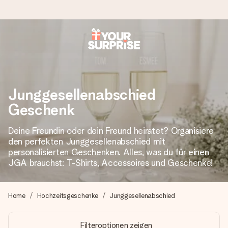
Heute bestellt, in 1 Werktag verschickt
Wir bereiten dein Geschenk sorgfältig vor und schicken es
blitzschnell – damit du es genau zum richtigen Zeitpunkt
Junggesellenabschied
überreichen kannst, wenn es am meisten zählt.
Geschenk
Deine Freundin oder dein Freund heiratet? Organisiere
4,8 (basierend auf +15.000 Bewertungen)
den perfekten Junggesellenabschied mit
Unsere Geschenke begeistern. Kunden bewerten uns mit
personalisierten Geschenken. Alles, was du für einen
4,8 bei Google Reviews (Gesamtergebnis aller Länder, in
JGA brauchst: T-Shirts, Accessoires und Geschenke!
die wir versenden).
Home
Hochzeitsgeschenke
Junggesellenabschied
+49 39292 929695
Filteroptionen zeigen