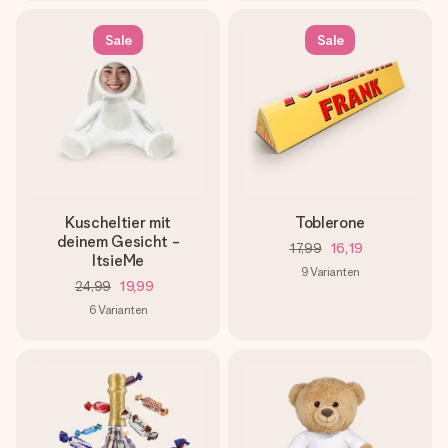
Sale
Sale
Kuscheltier mit
Toblerone
deinem Gesicht -
17,99
16,19
ItsieMe
9
Varianten
24,99
19,99
6
Varianten