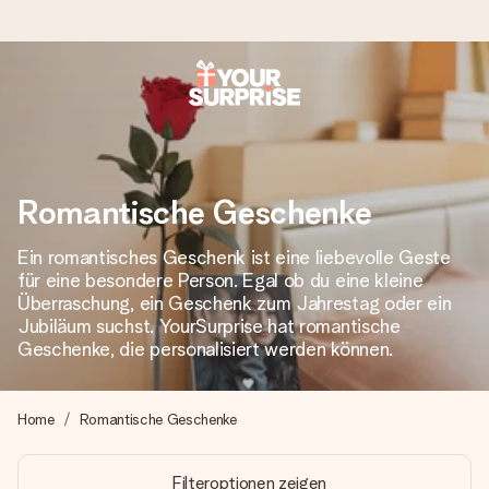
Heute bestellt, in 1 Werktag verschickt
Wir bereiten dein Geschenk sorgfältig vor und schicken es
blitzschnell – damit du es genau zum richtigen Zeitpunkt
überreichen kannst, wenn es am meisten zählt.
Romantische Geschenke
Ein romantisches Geschenk ist eine liebevolle Geste
für eine besondere Person. Egal ob du eine kleine
4,8 (basierend auf +15.000 Bewertungen)
Überraschung, ein Geschenk zum Jahrestag oder ein
Unsere Geschenke begeistern. Kunden bewerten uns mit
Jubiläum suchst. YourSurprise hat romantische
4,8 bei Google Reviews (Gesamtergebnis aller Länder, in
Geschenke, die personalisiert werden können.
die wir versenden).
Home
Romantische Geschenke
+49 39292 929695
Filteroptionen zeigen