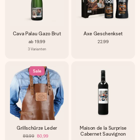
Cava Palau Gazo Brut
Axe Geschenkset
ab
19,99
22,99
3
Varianten
Sale
Grillschürze Leder
Maison de la Surprise
Cabernet Sauvignon
89,99
80,99