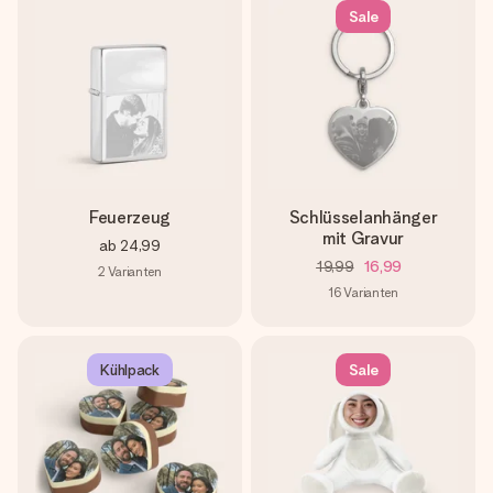
Sale
Feuerzeug
Schlüsselanhänger
mit Gravur
ab
24,99
19,99
16,99
2
Varianten
16
Varianten
Kühlpack
Sale