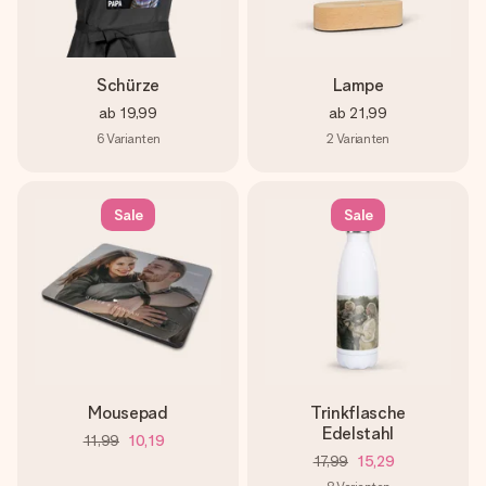
Schürze
Lampe
ab
19,99
ab
21,99
6
Varianten
2
Varianten
Sale
Sale
Mousepad
Trinkflasche
Edelstahl
11,99
10,19
17,99
15,29