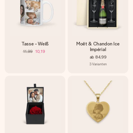
Tasse - Weiß
Moët & Chandon Ice
Impérial
11,99
10,19
ab
84,99
3
Varianten