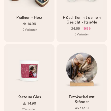
Pralinen - Herz
Plüschtier mit deinem
Gesicht - ItsieMe
ab
14,99
24,99
19,99
10
Varianten
6
Varianten
Kerze im Glas
Fotokachel mit
Ständer
ab
14,99
ab
14,99
2
Varianten