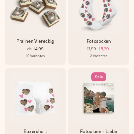
Pralinen Viereckig
Fotosocken
ab
14,99
17,99
15,29
10
Varianten
3
Varianten
Sale
Boxershort
Fotoalben - Liebe