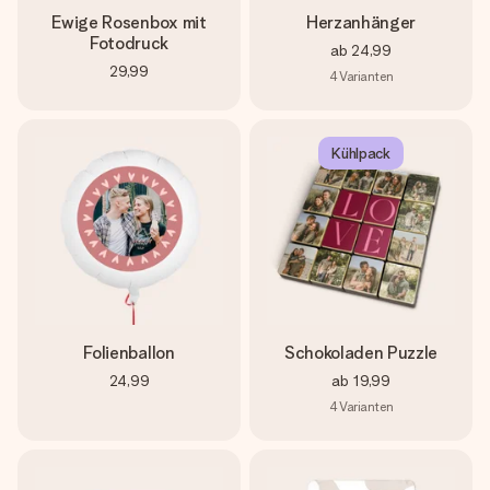
Ewige Rosenbox mit
Herzanhänger
Fotodruck
ab
24,99
29,99
4
Varianten
Kühlpack
Folienballon
Schokoladen Puzzle
24,99
ab
19,99
4
Varianten