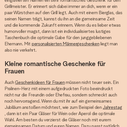
eingravierten Namen ein sehr romantisches Geschenk für den
Grillmeister. Er erinnert sich dabei immer an dich, wenn er ein
paar Würstchen auf den Grill legt. Auch mit einem Bierglas, das
seinen Namen trägt, kannst du ihn an die gemeinsame Zeit
und die kommende Zukunft erinnern. Wenn du es lieber etwas
humorvoller magst, dann ist ein individualisiertes lustiges
Taschenbuch die optimale Gabe für den junggebliebenen
Ehemann. Mit
personalisierten Männergeschenken
liegt man
also nie verkehrt.
Kleine romantische Geschenke für
Frauen
Auch
Geschenkideen für Frauen
müssen nicht teuer sein. Ein
Pralinen-Herz mit einem aufgedruckten Foto beeindruckt
nicht nur die Freundin oder Ehefrau, sondern schmeckt auch
noch hervorragend. Wenn du mit ihr auf ein gemeinsames
Jubiläum anstoßen möchtest, wie zum Beispiel den
Jahrestag
, dann ist ein Paar Gläser für Wein oder Aperol die optimale
Wahl. Am besten du verzierst die Gläser noch mit eurem
gemeinsamen Datum und euren Namen. Dazu passt natürlich