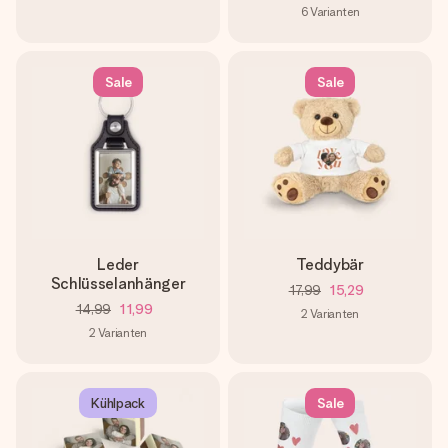
6
Varianten
Sale
Sale
Leder
Teddybär
Schlüsselanhänger
17,99
15,29
14,99
11,99
2
Varianten
2
Varianten
Kühlpack
Sale