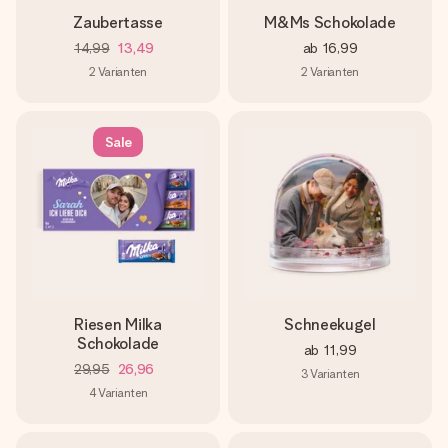
Zaubertasse
M&Ms Schokolade
14,99
13,49
ab
16,99
2
Varianten
2
Varianten
Sale
Riesen Milka
Schneekugel
Schokolade
ab
11,99
29,95
26,96
3
Varianten
4
Varianten