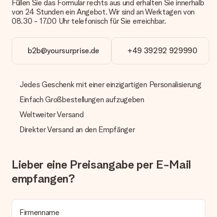
Füllen Sie das Formular rechts aus und erhalten Sie innerhalb
Päckchen versendet. Möchtest du wissen, ob es als Paket
von 24 Stunden ein Angebot. Wir sind an Werktagen von
oder Päckchen geliefert wird, kontaktiere bitte unseren
08.30 - 17.00 Uhr telefonisch für Sie erreichbar.
Kundenservice.
Zahlung
b2b@yoursurprise.de
+49 39292 929990
Wie kann ich meine Bestellung bezahlen?
Wir bieten die folgenden Zahlungsoptionen an: Vorauskasse
mit normaler Überweisung, Sofortüberweisung, Paypal,
Jedes Geschenk mit einer einzigartigen Personalisierung
Kreditkarte oder auf Rechnung über Klarna. Bei einer
manuellen Überweisung verlängert sich die Lieferzeit des
Einfach Großbestellungen aufzugeben
Geschenks jedoch um 3 Werktage.
Weltweiter Versand
Geschenk empfangen
Direkter Versand an den Empfänger
Was, wenn das Geschenk meine Erwartungen nicht
erfüllt?
Sollte das Geschenk wider Erwarten deine Erwartungen nicht
Lieber eine Preisangabe per E-Mail
erfüllen, bitten wir dich, unseren Kundenservice zu
empfangen?
kontaktieren. Dort wird dir umgehend ein passender
Lösungsvorschlag unterbreitet.
Wird die Rechnung mit der Bestellung mitverschickt?
Firmenname
Alle Lieferungen erfolgen ohne Rechnung und/oder