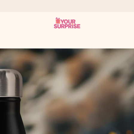
tzschnell – damit du es genau zum richtigen Zeitpunkt überreichen 
i Google Reviews (Gesamtergebnis aller Länder, in die wir versen