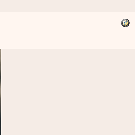
kannst, wenn es am meisten
den).