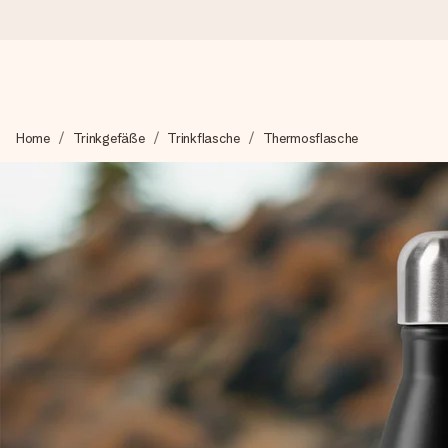
Heute bestellt, in 1 Werktag verschickt
Home
Trinkgefäße
Trinkflasche
Thermosflasche
Wir bereiten dein Geschenk sorgfältig vor und schicken es bli
zählt.
4,8 (basierend auf +15.000 Bewertungen)
Unsere Geschenke begeistern. Kunden bewerten uns mit 4,8 be
+49 39292 929695
Montag - Freitag : 8:30 - 17:00 Uhr
Samstag - Sonntag : 8:30 - 13:00 Uhr