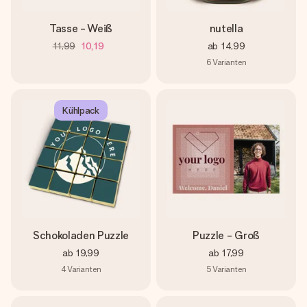
Tasse - Weiß
nutella
11,99
10,19
ab
14,99
6
Varianten
Kühlpack
Schokoladen Puzzle
Puzzle - Groß
ab
19,99
ab
17,99
4
Varianten
5
Varianten