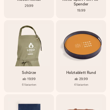
Spender
29,99
19,99
Schürze
Holztablett Rund
ab
19,99
ab
29,99
6
Varianten
4
Varianten