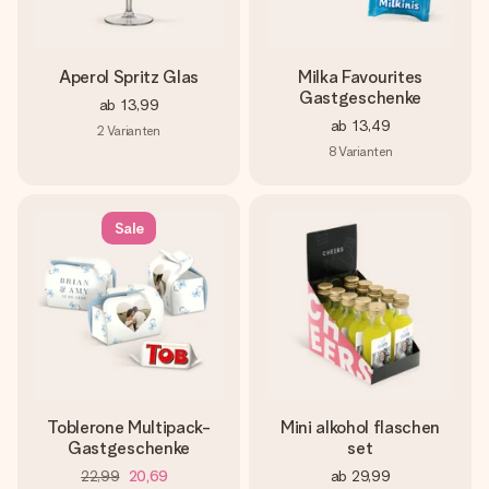
Aperol Spritz Glas
Milka Favourites
Gastgeschenke
ab
13,99
ab
13,49
2
Varianten
8
Varianten
Sale
Toblerone Multipack-
Mini alkohol flaschen
Gastgeschenke
set
22,99
20,69
ab
29,99