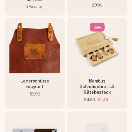
29,99
3
Varianten
Sale
Lederschürze
Bambus
recycelt
Schneidebrett &
Käsebesteck
59,99
34,99
31,49