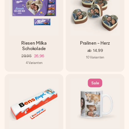
Riesen Milka
Pralinen - Herz
Schokolade
ab
14,99
29,95
26,96
10
Varianten
4
Varianten
Sale