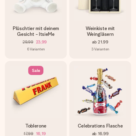
Plüschtier mit deinem
Weinkiste mit
Gesicht - ItsieMe
Weingläsern
29,99
23,99
ab
21,99
6
Varianten
3
Varianten
Sale
Toblerone
Celebrations Flasche
17,99
16,19
ab
16,99