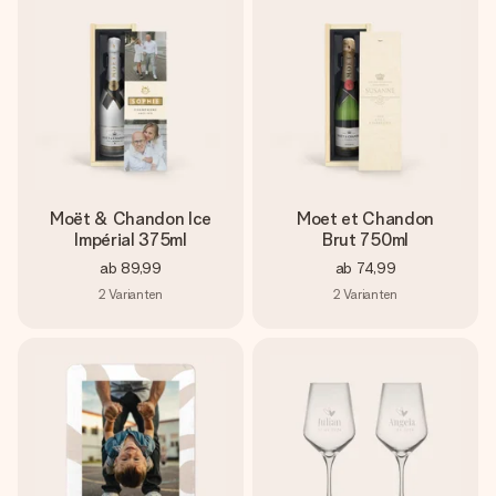
Moët & Chandon Ice
Moet et Chandon
Impérial 375ml
Brut 750ml
ab
89,99
ab
74,99
2
Varianten
2
Varianten