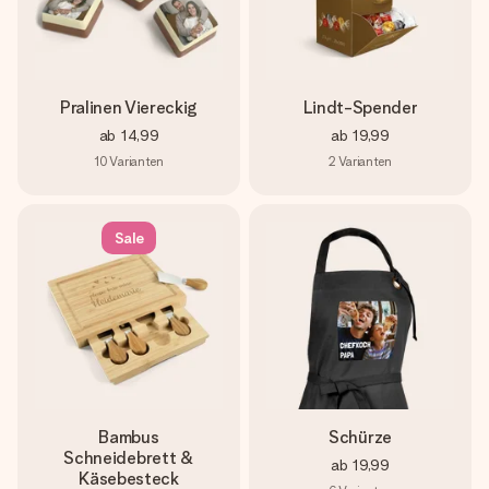
Pralinen Viereckig
Lindt-Spender
ab
14,99
ab
19,99
10
Varianten
2
Varianten
Sale
Bambus
Schürze
Schneidebrett &
ab
19,99
Käsebesteck