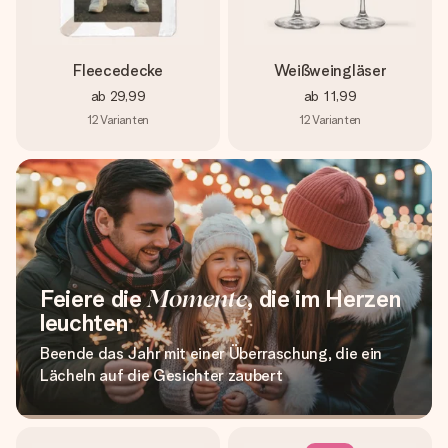
Fleecedecke
Weißweingläser
ab
29,99
ab
11,99
12
Varianten
12
Varianten
Feiere die
Momente
, die im Herzen
leuchten
Beende das Jahr mit einer Überraschung, die ein
Lächeln auf die Gesichter zaubert