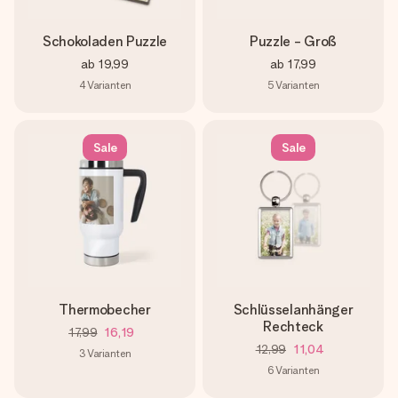
Schokoladen Puzzle
Puzzle - Groß
ab
19,99
ab
17,99
4
Varianten
5
Varianten
Sale
Sale
Thermobecher
Schlüsselanhänger
Rechteck
17,99
16,19
12,99
11,04
3
Varianten
6
Varianten