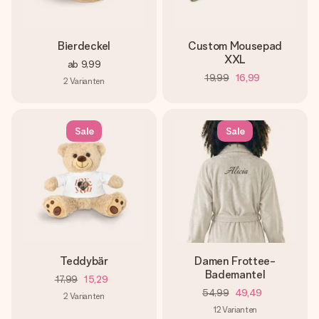
Bierdeckel
Custom Mousepad
XXL
ab
9,99
19,99
16,99
2
Varianten
Sale
Sale
Teddybär
Damen Frottee-
Bademantel
17,99
15,29
54,99
49,49
2
Varianten
12
Varianten