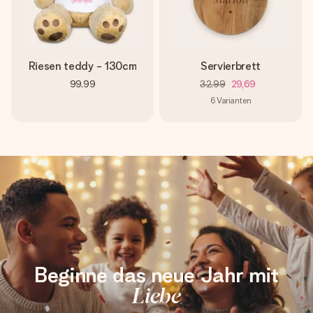
Riesen teddy - 130cm
Servierbrett
99,99
32,99
29,69
6
Varianten
Beginne das neue Jahr mit
Liebe