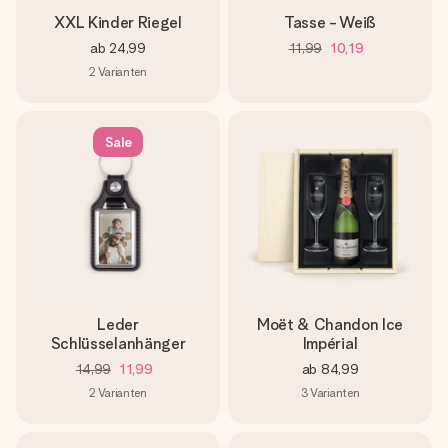
XXL Kinder Riegel
Tasse - Weiß
ab
24,99
11,99
10,19
2
Varianten
Sale
Leder
Moët & Chandon Ice
Schlüsselanhänger
Impérial
14,99
11,99
ab
84,99
2
Varianten
3
Varianten