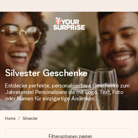
Heute bestellt, in 1 Werktag verschickt
Wir bereiten dein Geschenk sorgfältig vor und schicken es
blitzschnell – damit du es genau zum richtigen Zeitpunkt
überreichen kannst, wenn es am meisten zählt.
Silvester Geschenke
4,8 (basierend auf +15.000 Bewertungen)
Entdecke perfekte, personalisierbare Geschenke zum
Unsere Geschenke begeistern. Kunden bewerten uns mit
Jahresende! Personalisiere sie mit Logo, Text, Foto
4,8 bei Google Reviews (Gesamtergebnis aller Länder, in
oder Namen für einzigartige Andenken.
die wir versenden).
Home
Silvester
+49 39292 929695
Filteroptionen zeigen