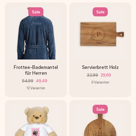
Sale
Sale
Frottee-Bademantel
Servierbrett Holz
für Herren
32,99
29,69
54,99
49,49
6
Varianten
12
Varianten
Sale