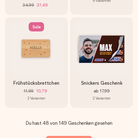
6
Varianten
34,99
31,49
Sale
Frühstücksbrettchen
Snickers Geschenk
11,99
10,79
ab
17,99
2
Varianten
2
Varianten
Du hast 48 von 149 Geschenken gesehen