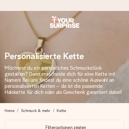
Heute bestellt, in 1 Werktag verschickt
Wir bereiten dein Geschenk sorgfältig vor und schicken es
blitzschnell – damit du es genau zum richtigen Zeitpunkt
überreichen kannst, wenn es am meisten zählt.
Personalisierte Kette
Möchtest du ein persönliches Schmuckstück
gestalten? Dann entscheide dich für eine Kette mit
4,8 (basierend auf +15.000 Bewertungen)
Namen! Bei uns findest du eine schöne Auswahl an
Unsere Geschenke begeistern. Kunden bewerten uns mit
personalisierten Ketten – da ist die passende
4,8 bei Google Reviews (Gesamtergebnis aller Länder, in
Halskette für dich oder als Geschenk garantiert dabei!
die wir versenden).
Home
Schmuck & mehr
Kette
+49 39292 929695
Filteroptionen zeigen