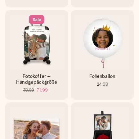
Sale
Fotokoffer –
Folienballon
Handgepäckgröße
24,99
79,99
71,99