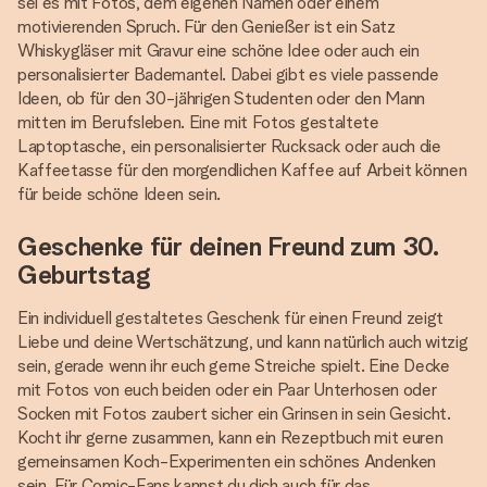
sei es mit Fotos, dem eigenen Namen oder einem
motivierenden Spruch. Für den Genießer ist ein Satz
Whiskygläser mit Gravur eine schöne Idee oder auch ein
personalisierter Bademantel. Dabei gibt es viele passende
Ideen, ob für den 30-jährigen Studenten oder den Mann
mitten im Berufsleben. Eine mit Fotos gestaltete
Laptoptasche, ein personalisierter Rucksack oder auch die
Kaffeetasse für den morgendlichen Kaffee auf Arbeit können
für beide schöne Ideen sein.
Geschenke für deinen Freund zum 30.
Geburtstag
Ein individuell gestaltetes Geschenk für einen Freund zeigt
Liebe und deine Wertschätzung, und kann natürlich auch witzig
sein, gerade wenn ihr euch gerne Streiche spielt. Eine Decke
mit Fotos von euch beiden oder ein Paar Unterhosen oder
Socken mit Fotos zaubert sicher ein Grinsen in sein Gesicht.
Kocht ihr gerne zusammen, kann ein Rezeptbuch mit euren
gemeinsamen Koch-Experimenten ein schönes Andenken
sein. Für Comic-Fans kannst du dich auch für das