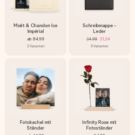
Moët & Chandon Ice
Schreibmappe -
Impérial
Leder
ab
84,99
24,99
21,24
3
Varianten
6
Varianten
Fotokachel mit
Infinity Rose mit
Ständer
Fotoständer