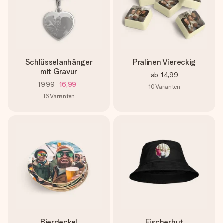
Schlüsselanhänger
Pralinen Viereckig
mit Gravur
ab
14,99
19,99
16,99
10
Varianten
16
Varianten
Bierdeckel
Fischerhut