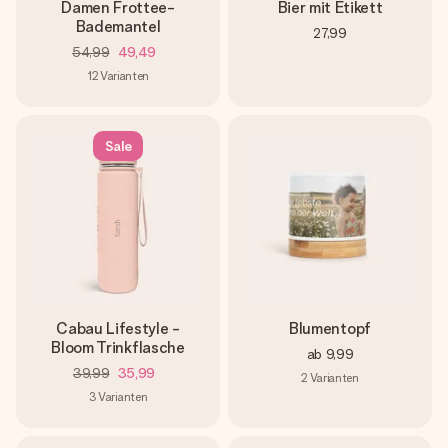
Damen Frottee-
Bier mit Etikett
Bademantel
27,99
54,99
49,49
12
Varianten
Sale
Cabau Lifestyle -
Blumentopf
Bloom Trinkflasche
ab
9,99
39,99
35,99
2
Varianten
3
Varianten