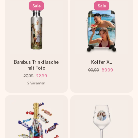
Sale
Sale
Bambus Trinkflasche
Koffer XL
mit Foto
99,99
89,99
27,99
22,39
2
Varianten