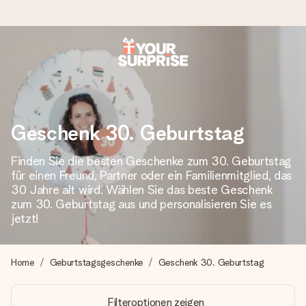
Heute bestellt, in 1 Werktag verschickt
Wir bereiten dein Geschenk sorgfältig vor und schicken es
blitzschnell – damit du es genau zum richtigen Zeitpunkt
überreichen kannst, wenn es am meisten zählt.
Geschenk 30. Geburtstag
Finden Sie die besten Geschenke zum 30. Geburtstag
für einen Freund, Partner oder ein Familienmitglied, das
4,8 (basierend auf +15.000 Bewertungen)
30 Jahre alt wird. Wählen Sie das beste Geschenk
Unsere Geschenke begeistern. Kunden bewerten uns mit
zum 30. Geburtstag aus und personalisieren Sie es
4,8 bei Google Reviews (Gesamtergebnis aller Länder, in
jetzt!
die wir versenden).
Home
Geburtstagsgeschenke
Geschenk 30. Geburtstag
+49 39292 929695
Filteroptionen zeigen