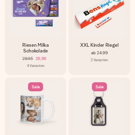
Riesen Milka
XXL Kinder Riegel
Schokolade
ab
24,99
29,95
26,96
2
Varianten
4
Varianten
Sale
Sale