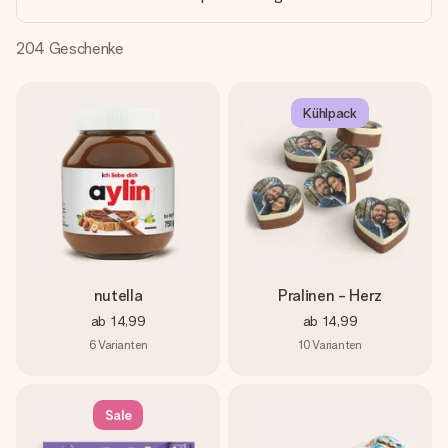
Montag - Freitag : 8:30 - 17:00 Uhr
Samstag - Sonntag : 8:30 - 13:00 Uhr
204
Geschenke
Kühlpack
nutella
Pralinen - Herz
ab
14,99
ab
14,99
6
Varianten
10
Varianten
Sale