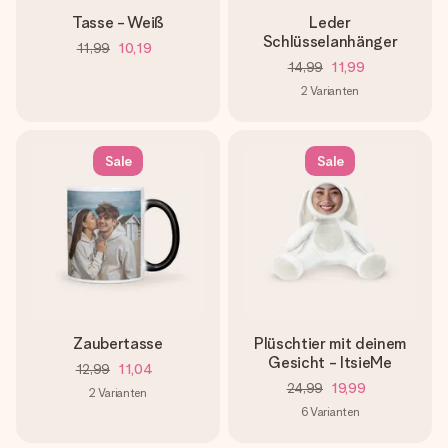
Tasse - Weiß
Leder
Schlüsselanhänger
11,99
10,19
14,99
11,99
2
Varianten
Sale
Sale
Zaubertasse
Plüschtier mit deinem
Gesicht - ItsieMe
12,99
11,04
24,99
19,99
2
Varianten
6
Varianten