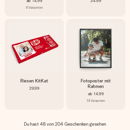
ab
14,99
34,99
6
Varianten
Riesen KitKat
Fotoposter mit
Rahmen
29,99
ab
14,99
14
Varianten
Du hast 48 von 204 Geschenken gesehen