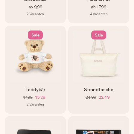
ab
9,99
ab
17,99
2
Varianten
4
Varianten
Sale
Sale
Teddybär
Strandtasche
17,99
15,29
24,99
22,49
2
Varianten