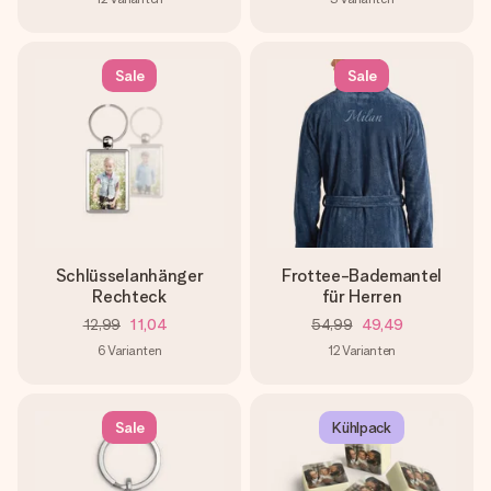
Sale
Sale
Schlüsselanhänger
Frottee-Bademantel
Rechteck
für Herren
12,99
11,04
54,99
49,49
6
Varianten
12
Varianten
Sale
Kühlpack