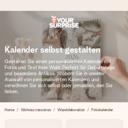
Heute bestellt, in 1 Werktag verschickt
Wir bereiten dein Geschenk sorgfältig vor und schicken es
blitzschnell – damit du es genau zum richtigen Zeitpunkt
Kalender selbst gestalten
überreichen kannst, wenn es am meisten zählt.
Gestalten Sie einen personalisierten Kalender mit
Fotos und Text Ihrer Wahl. Perfekt für Geburtstage
und besondere Anlässe. Stöbern Sie in unserer
4,8 (basierend auf +15.000 Bewertungen)
Auswahl von personalisierten Kalendern und
Unsere Geschenke begeistern. Kunden bewerten uns mit
verwöhnen Sie sich selbst oder jemanden, den Sie
4,8 bei Google Reviews (Gesamtergebnis aller Länder, in
lieben.
die wir versenden).
Home
Wohnaccessoires
Wanddekoration
Fotokalender
+49 39292 929695