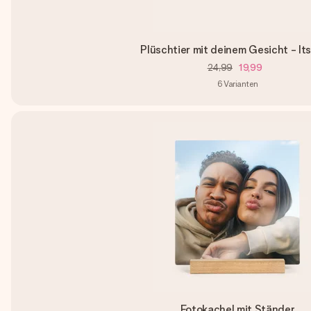
Plüschtier mit deinem Gesicht - It
24,99
19,99
6
Varianten
Fotokachel mit Ständer