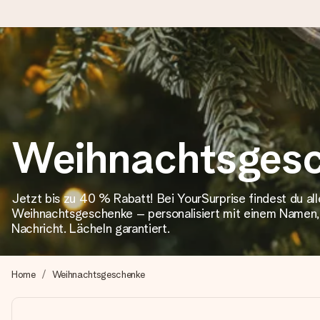
Heute bestellt, in 1 Werktag verschickt
Wir bereiten dein Geschenk sorgfältig vor und schicken es bli
zählt.
Weihnachtsges
4,8 (basierend auf +15.000 Bewertungen)
Jetzt bis zu 40 % Rabatt! Bei YourSurprise findest du alle
Unsere Geschenke begeistern. Kunden bewerten uns mit 4,8 be
Weihnachtsgeschenke – personalisiert mit einem Namen,
Nachricht. Lächeln garantiert.
+49 39292 929695
Home
Weihnachtsgeschenke
Montag - Freitag : 8:30 - 17:00 Uhr
Samstag - Sonntag : 8:30 - 13:00 Uhr