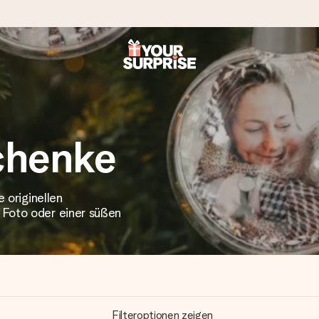
tzschnell – damit du es genau zum richtigen Zeitpunkt überreichen 
chenke
 originellen
i Google Reviews (Gesamtergebnis aller Länder, in die wir versen
 Foto oder einer süßen
Filteroptionen zeigen