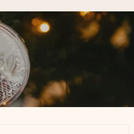
kannst, wenn es am meisten
den).