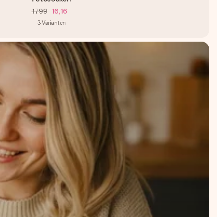
17,99
16,16
3
Varianten