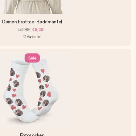
Damen Frottee-Bademantel
54,99
49,49
12
Varianten
Sale
Fotosocken