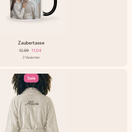
Zaubertasse
12,99
11,04
2
Varianten
Sale