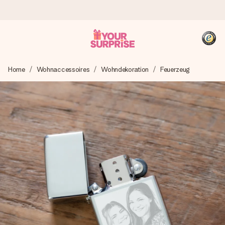
Heute bestellt, in 1 Werktag verschickt
Home
Wohnaccessoires
Wohndekoration
Feuerzeug
Wir bereiten dein Geschenk sorgfältig vor und schicken es
blitzschnell – damit du es genau zum richtigen Zeitpunkt
überreichen kannst, wenn es am meisten zählt.
4,8 (basierend auf +15.000 Bewertungen)
Unsere Geschenke begeistern. Kunden bewerten uns mit
4,8 bei Google Reviews (Gesamtergebnis aller Länder, in
die wir versenden).
+49 39292 929695