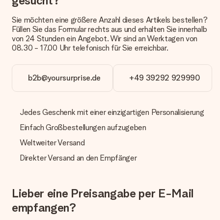
gesucht?
Päckchen versendet. Möchtest du wissen, ob es als Paket
oder Päckchen geliefert wird, kontaktiere bitte unseren
Sie möchten eine größere Anzahl dieses Artikels bestellen?
Kundenservice.
Füllen Sie das Formular rechts aus und erhalten Sie innerhalb
von 24 Stunden ein Angebot. Wir sind an Werktagen von
Zahlung
08.30 - 17.00 Uhr telefonisch für Sie erreichbar.
Wie kann ich meine Bestellung bezahlen?
Wir bieten die folgenden Zahlungsoptionen an: Vorauskasse
mit normaler Überweisung, Sofortüberweisung, Paypal,
b2b@yoursurprise.de
+49 39292 929990
Kreditkarte oder auf Rechnung über Klarna. Bei einer
manuellen Überweisung verlängert sich die Lieferzeit des
Geschenks jedoch um 3 Werktage.
Jedes Geschenk mit einer einzigartigen Personalisierung
Geschenk empfangen
Einfach Großbestellungen aufzugeben
Was, wenn das Geschenk meine Erwartungen nicht
Weltweiter Versand
erfüllt?
Sollte das Geschenk wider Erwarten deine Erwartungen nicht
Direkter Versand an den Empfänger
erfüllen, bitten wir dich, unseren Kundenservice zu
kontaktieren. Dort wird dir umgehend ein passender
Lösungsvorschlag unterbreitet.
Lieber eine Preisangabe per E-Mail
Wird die Rechnung mit der Bestellung mitverschickt?
empfangen?
Alle Lieferungen erfolgen ohne Rechnung und/oder