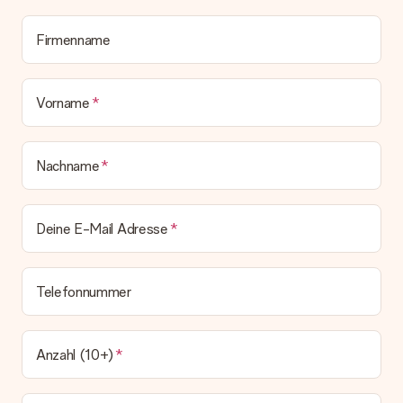
Lieferschein. Die Rechnung zu deiner Bestellung erhältst du
zeitgleich mit der Bestätigungsmail und kannst sie jederzeit in
deinem MySurprise Account einsehen. Du kannst das
Firmenname
Geschenk also direkt beim Empfänger liefern lassen und es
bleibt eine echte Überraschung!
Vorname
Nachname
Deine E-Mail Adresse
Telefonnummer
Anzahl (10+)