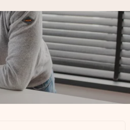
kannst, wenn es am meisten
den).