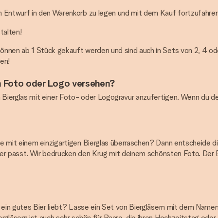
en Entwurf in den Warenkorb zu legen und mit dem Kauf fortzufahren
talten!
nnen ab 1 Stück gekauft werden und sind auch in Sets von 2, 4 oder
en!
em Foto oder Logo versehen?
n Bierglas mit einer Foto- oder Logogravur anzufertigen. Wenn du de
 mit einem einzigartigen Bierglas überraschen? Dann entscheide dic
 Bier passt. Wir bedrucken den Krug mit deinem schönsten Foto. De
 ein gutes Bier liebt? Lasse ein Set von Biergläsern mit dem Namen 
rgläsern ist auch sehr schön für Paare, die ihren Hochzeitstag oder