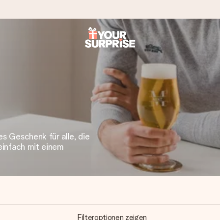
tzschnell – damit du es genau zum richtigen Zeitpunkt überreichen 
es Geschenk für alle, die
i Google Reviews (Gesamtergebnis aller Länder, in die wir versen
 einfach mit einem
Filteroptionen zeigen