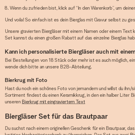
Wenn du zufrieden bist, klick auf “In den Warenkorb”, um dein
Und voila! So einfach ist es dein Bierglas mit Gravur selbst zu ges
Unsere gravierten Biergläser mit einem Namen oder einem Text kö
Set kannst du einen großen Rabatt auf das einzelne Bierglas hab
Kann ich personalisierte Biergläser auch mit ein
Bei Bestellungen von 18 Stück oder mehr ist es auch möglich, ei
wende dich bitte an unsere B2B-Abteilung.
Bierkrug mit Foto
Hast du noch ein schönes Foto von jemandem und willst du ihn/sie
Sortiment findest du einen Keramikkrug, in den ein halber Liter
unseren
Bierkrug mit eingraviertem Text
Biergläser Set für das Brautpaar
Du suchst nach einem originellen Geschenk für ein Brautpaar, das
lustiges Hochzeitsgeschenk zu überreichen. Das Set aus zwei Bie