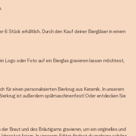
.
 6 Stück erhältlich. Durch den Kauf deiner Biergläser in einem
in Logo oder Foto auf ein Bierglas gravieren lassen möchtest,
h für einen personalisierten Bierkrug aus Keramik. In unserem
r Bierkrug ist außerdem spülmaschinenfest! Oder entdecken Sie
der Braut und des Bräutigams gravieren, um ein originelles und
 Jahrestag feiern. In unserem Editor findest du mehrere schöne