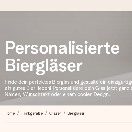
Heute bestellt, in 1 Werktag verschickt
Personalisierte
Wir bereiten dein Geschenk sorgfältig vor und schicken es bli
zählt.
Biergläser
4,8 (basierend auf +15.000 Bewertungen)
Finde dein perfektes Bierglas und gestalte ein einzigartig
Unsere Geschenke begeistern. Kunden bewerten uns mit 4,8 be
ein gutes Bier lieben! Personalisiere dein Glas jetzt ganz
Namen, Wunschtext oder einem coolen Design.
+49 39292 929695
Home
Trinkgefäße
Gläser
Biergläser
Montag - Freitag : 8:30 - 17:00 Uhr
Samstag - Sonntag : 8:30 - 13:00 Uhr