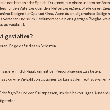
spiel einen Namen oder Spruch. Du kannst aus einem unserer schöne
ers für den Vatertag oder den Muttertag eignen. Stelle dir ein Bier
chöne Designs für Opa und Oma. Wenn du ein allgemeines Design mit 
ersehen und so im Handumdrehen ein einzigartiges Bierglas kreiere
s es verblasst.
st gestalten?
eren! Folge dafür diesen Schritten:
alisieren”. Klick drauf, um mit der Personalisierung zu starten.
er hast du eine Vielzahl von Optionen. Du kannst den Text auswählen
.
Schriftgröße und den Stil anpassen, um dein bevorzugtes Aussehen 
igstellst.