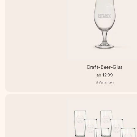
Craft-Beer-Glas
ab
12,99
8
Varianten