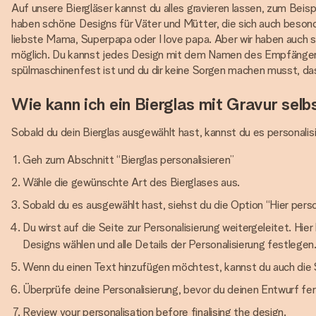
Auf unsere Biergläser kannst du alles gravieren lassen, zum Bei
haben schöne Designs für Väter und Mütter, die sich auch besond
liebste Mama, Superpapa oder I love papa. Aber wir haben auch s
möglich. Du kannst jedes Design mit dem Namen des Empfängers v
spülmaschinenfest ist und du dir keine Sorgen machen musst, das
Wie kann ich ein Bierglas mit Gravur selb
Sobald du dein Bierglas ausgewählt hast, kannst du es personalisi
Geh zum Abschnitt “Bierglas personalisieren”
Wähle die gewünschte Art des Bierglases aus.
Sobald du es ausgewählt hast, siehst du die Option “Hier person
Du wirst auf die Seite zur Personalisierung weitergeleitet. Hi
Designs wählen und alle Details der Personalisierung festlegen
Wenn du einen Text hinzufügen möchtest, kannst du auch die 
Überprüfe deine Personalisierung, bevor du deinen Entwurf fert
Review your personalisation before finalising the design.