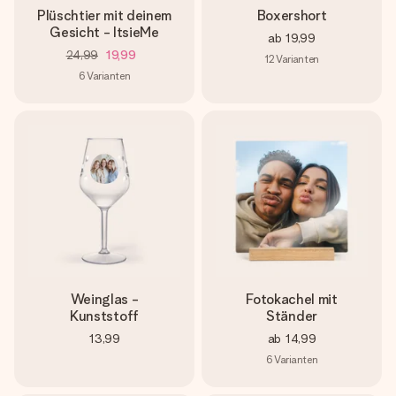
Plüschtier mit deinem
Boxershort
Gesicht - ItsieMe
ab
19,99
24,99
19,99
12
Varianten
6
Varianten
Weinglas -
Fotokachel mit
Kunststoff
Ständer
13,99
ab
14,99
6
Varianten