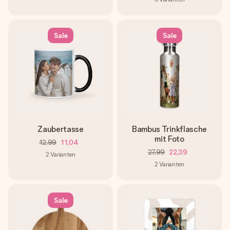
Sale
Sale
Zaubertasse
Bambus Trinkflasche
mit Foto
12,99
11,04
27,99
22,39
2
Varianten
2
Varianten
Sale