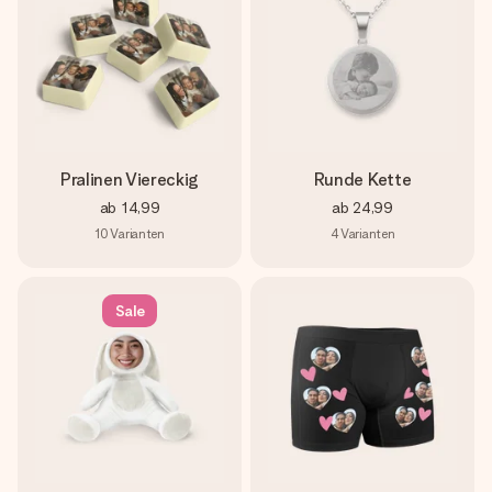
Pralinen Viereckig
Runde Kette
ab
14,99
ab
24,99
10
Varianten
4
Varianten
Sale