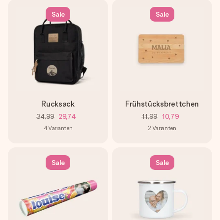
Sale
Sale
Rucksack
Frühstücksbrettchen
34,99
29,74
11,99
10,79
4
Varianten
2
Varianten
Sale
Sale