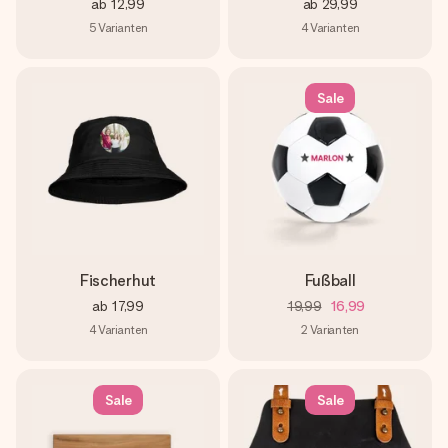
ab
12,99
ab
29,99
5
Varianten
4
Varianten
Sale
Fischerhut
Fußball
ab
17,99
19,99
16,99
4
Varianten
2
Varianten
Sale
Sale