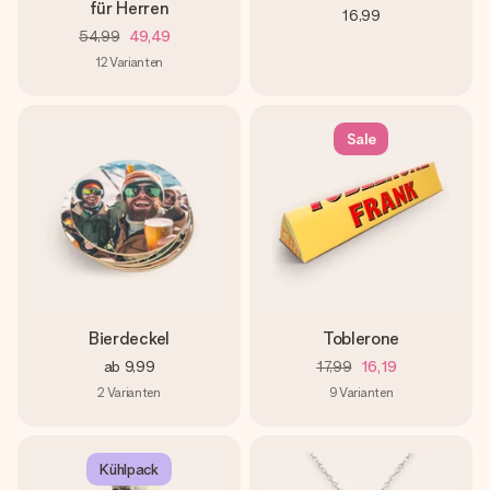
für Herren
16,99
54,99
49,49
12
Varianten
Sale
Bierdeckel
Toblerone
ab
9,99
17,99
16,19
2
Varianten
9
Varianten
Kühlpack