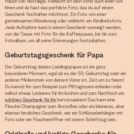
Hauch von Nostalgie. Vielleicht ist dein Vater auch einer von
ihnen und du hast das perfekte Foto, das du auf einem
Geschenk festhalten möchtest. Ein Foto von einer
gemeinsamen Wanderung oder vielleicht ein Kindheitsfoto.
Jede Aufnahme kann in einem Geschenk verewigt werden,
von der Tasse mit Foto für die Kaffeepause, bis hin zum
Fotoalbum, um all seine Erinnerungen festzuhalten.
Geburtstagsgeschenk für Papa
Der Geburtstag deines Lieblingspapas ist ein ganz
besonderer Moment, egal ob es der 50. Geburtstag oder ein
anderer Meilenstein von deinem Vater ist. Zeit um zu feiern!
Du kannst ihn zum Beispiel zum Mittagessen einladen oder
selbst etwas Leckeres für ihn kochen und zum Nachtisch ein
schönes Geschenk für ihn
hervorzaubern! Das kann eine
Flasche Champagner zum Anstoßen oder ein kleineres, aber
ebenso herzliches Geschenk, wie ein Schlüsselanhänger mit
Foto oder ein Flaschenöffner mit einem Schriftzug sein.
Originelle und lustige Geschenke für