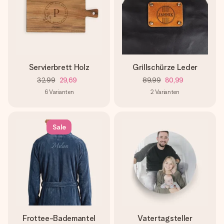
Servierbrett Holz
Grillschürze Leder
32,99
29,69
89,99
80,99
6
Varianten
2
Varianten
Sale
Frottee-Bademantel
Vatertagsteller