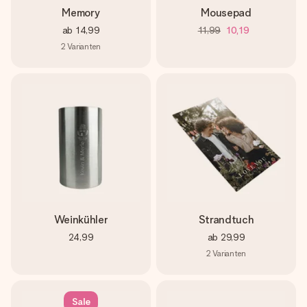
Memory
Mousepad
ab
14,99
11,99
10,19
2
Varianten
Weinkühler
Strandtuch
24,99
ab
29,99
2
Varianten
Sale