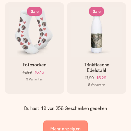
Sale
Sale
Fotosocken
Trinkflasche
Edelstahl
17,99
16,16
17,99
15,29
3
Varianten
8
Varianten
Du hast 48 von 258 Geschenken gesehen
Mehr anzeigen