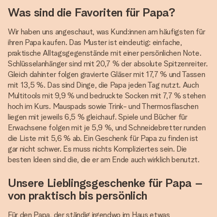
Was sind die Favoriten für Papa?
Wir haben uns angeschaut, was Kund:innen am häufigsten für
ihren Papa kaufen. Das Muster ist eindeutig: einfache,
praktische Alltagsgegenstände mit einer persönlichen Note.
Schlüsselanhänger sind mit 20,7 % der absolute Spitzenreiter.
Gleich dahinter folgen gravierte Gläser mit 17,7 % und Tassen
mit 13,5 %. Das sind Dinge, die Papa jeden Tag nutzt. Auch
Multitools mit 9,9 % und bedruckte Socken mit 7,7 % stehen
hoch im Kurs. Mauspads sowie Trink- und Thermosflaschen
liegen mit jeweils 6,5 % gleichauf. Spiele und Bücher für
Erwachsene folgen mit je 5,9 %, und Schneidebretter runden
die Liste mit 5,6 % ab. Ein Geschenk für Papa zu finden ist
gar nicht schwer. Es muss nichts Kompliziertes sein. Die
besten Ideen sind die, die er am Ende auch wirklich benutzt.
Unsere Lieblingsgeschenke für Papa –
von praktisch bis persönlich
Für den Papa, der ständig irgendwo im Haus etwas