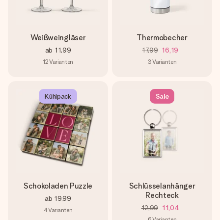
Weißweingläser
Thermobecher
ab
11,99
17,99
16,19
12
Varianten
3
Varianten
Kühlpack
Sale
Schokoladen Puzzle
Schlüsselanhänger
Rechteck
ab
19,99
12,99
11,04
4
Varianten
6
Varianten