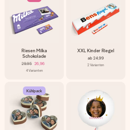
Riesen Milka
XXL Kinder Riegel
Schokolade
ab
24,99
29,95
26,96
2
Varianten
4
Varianten
Kühlpack