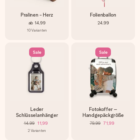
Pralinen - Herz
Folienballon
ab
14,99
24,99
10
Varianten
Sale
Sale
Leder
Fotokoffer –
Schlüsselanhänger
Handgepäckgröße
14,99
11,99
79,99
71,99
2
Varianten