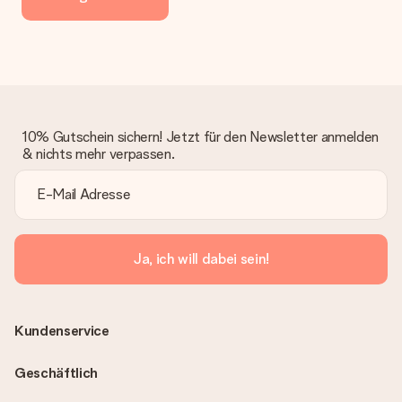
zeitgleich mit der Bestätigungsmail und kannst sie jederzeit in
deinem MySurprise Account einsehen. Du kannst das
Geschenk also direkt beim Empfänger liefern lassen und es
bleibt eine echte Überraschung!
10% Gutschein sichern! Jetzt für den Newsletter anmelden
& nichts mehr verpassen.
Ja, ich will dabei sein!
Kundenservice
Geschäftlich