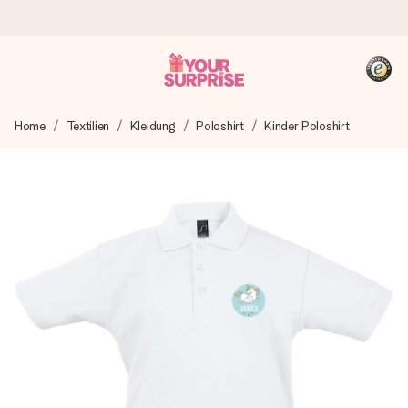
Heute bestellt, in 1 Werktag verschickt
Home
Textilien
Kleidung
Poloshirt
Kinder Poloshirt
Wir bereiten dein Geschenk sorgfältig vor und schicken es
blitzschnell – damit du es genau zum richtigen Zeitpunkt
überreichen kannst, wenn es am meisten zählt.
4,8 (basierend auf +15.000 Bewertungen)
Unsere Geschenke begeistern. Kunden bewerten uns mit
4,8 bei Google Reviews (Gesamtergebnis aller Länder, in
die wir versenden).
+49 39292 929695