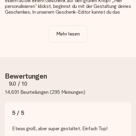
Indem du bei einem Geschenk auf den grünen Knopf „Hier
personalisieren“ klickst, beginnst du mit der Gestaltung deines
Geschenkes. In unserem Geschenk-Editor kannst du das
Geschenk komplett nach Wunsch mit deinem eigenen Foto
und/oder Text gestalten. Wenn du möchtest, wählst du auch
noch eines unserer angebotenen Designs, um deinem
Mehr lesen
Geschenk die perfekte Ausstrahlung zu verleihen.
Ist die Personalisierung im Preis enthalten?
Der auf der Website angezeigte Preis ist inklusive der
Personalisierung. So ist und bleibt es übersichtlich!
Hat mein Foto die richtige Qualität?
Bewertungen
Wir möchten sicherstellen, dass du mit deinem Geschenk
rundum zufrieden bist. Deshalb ist es wichtig, qualitativ
9.0
/ 10
hochwertige Fotos zu verwenden. Wenn du dir nicht sicher
14,691 Beurteilungen
(
295 Meinungen
)
bist, ob dein Bild die erforderliche Qualität aufweist, wende
dich bitte an unseren Kundenservice und füge dein Foto
zusammen mit dem Geschenk bei, das du bestellen
möchtest. Unser Kundenservice kann dann die Qualität für
5 / 5
dich überprüfen!
Welche Dateien kann ich hochladen?
Etwas groß, aber super gestaltet. Einfach Top!
Es können JPG und PNG Dateien in unseren Editor