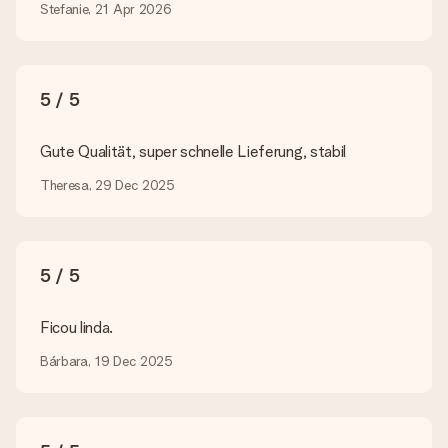
hochgeladen werden. Ist dies zu technisch oder möchtest du
Stefanie, 21 Apr 2026
eine andere Bilddatei verwenden? Kontaktiere bitte unseren
Kundenservice, dort wird dir gerne weitergeholfen, sodass du
dein Geschenk gestalten kannst!
5 / 5
Was, wenn die von mir gewünschte Farbe oder eine andere
Option nicht zur Verfügung steht?
Suchst du ein spezielles Geschenk oder ein Geschenk in einer
Gute Qualität, super schnelle Lieferung, stabil
bestimmten Farbe aber wirst auf unserer Seite nicht fündig?
Kontaktiere bitte unseren Kundenservice, dort wird dir gerne
Theresa, 29 Dec 2025
weitergeholfen!
Wie füge ich eine Geschenkkarte hinzu? Was genau ist
die Geschenkkarte?
5 / 5
In unserem Warenkorb bieten wie die Option „Gratis
Geschenkkarte“ an. Klicke diese Option an, wenn du diese
Karte mitschicken möchtest. Auf diese Karte kannst du eine
Ficou linda.
persönliche Nachricht schreiben, sodass der Empfänger genau
weiß, von wem die Überraschung ist.
Bárbara, 19 Dec 2025
Wird mein Geschenk in Geschenkpapier geliefert?
Derzeit bieten wir (noch) keinen Einpackservice. Aber unsere
Geschenke werden in einer fröhlichen Versandverpackung
geliefert. Somit ist dein Geschenk automatisch zum