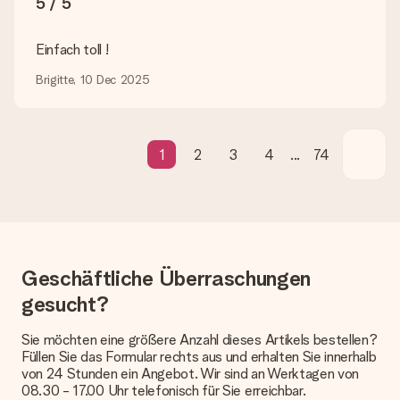
5 / 5
Verschenken bereit oder kann sofort an den Empfänger
geschickt werden.
Einfach toll !
Lieferzeit, Lieferoptionen und Versandkosten
Brigitte, 10 Dec 2025
Kann ich ein Lieferdatum wählen?
Bedauerlicherweise ist es momentan (noch) nicht möglich, das
Geschenk zu einem Wunschtermin liefern zu lassen.
1
2
3
4
...
74
Wie lange dauert die Lieferzeit und wann werde ich mein
Geschenk erhalten?
Die aktuelle Lieferzeit steht jeweils auf der Produktseite bei
dem Geschenk vermeldet. Du kannst darauf vertrauen, dass
eine fristgerechte Lieferung durch unsere Lieferdienste
erfolgt.
Geschäftliche Überraschungen
Welche Lieferoptionen stehen zur Verfügung?
gesucht?
Derzeit können wir (noch) keine verschiedenen Lieferoptionen
anbieten. Das Geschenk, das bestellt wird, wird als Paket oder
Sie möchten eine größere Anzahl dieses Artikels bestellen?
Päckchen versendet. Möchtest du wissen, ob es als Paket
Füllen Sie das Formular rechts aus und erhalten Sie innerhalb
oder Päckchen geliefert wird, kontaktiere bitte unseren
von 24 Stunden ein Angebot. Wir sind an Werktagen von
Kundenservice.
08.30 - 17.00 Uhr telefonisch für Sie erreichbar.