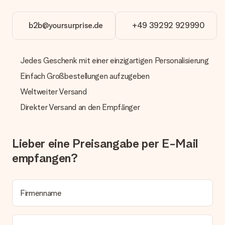
Zahlung
Wie kann ich meine Bestellung bezahlen?
b2b@yoursurprise.de
+49 39292 929990
Wir bieten die folgenden Zahlungsoptionen an: Vorauskasse
mit normaler Überweisung, Sofortüberweisung, Paypal,
Kreditkarte oder auf Rechnung über Klarna. Bei einer
Jedes Geschenk mit einer einzigartigen Personalisierung
manuellen Überweisung verlängert sich die Lieferzeit des
Geschenks jedoch um 3 Werktage.
Einfach Großbestellungen aufzugeben
Geschenk empfangen
Weltweiter Versand
Was, wenn das Geschenk meine Erwartungen nicht
Direkter Versand an den Empfänger
erfüllt?
Sollte das Geschenk wider Erwarten deine Erwartungen nicht
erfüllen, bitten wir dich, unseren Kundenservice zu
Lieber eine Preisangabe per E-Mail
kontaktieren. Dort wird dir umgehend ein passender
Lösungsvorschlag unterbreitet.
empfangen?
Wird die Rechnung mit der Bestellung mitverschickt?
Alle Lieferungen erfolgen ohne Rechnung und/oder
Lieferschein. Die Rechnung zu deiner Bestellung erhältst du
Firmenname
zeitgleich mit der Bestätigungsmail und kannst sie jederzeit in
deinem MySurprise Account einsehen. Du kannst das
Geschenk also direkt beim Empfänger liefern lassen und es