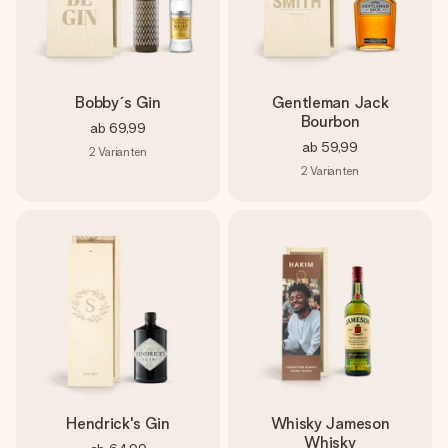
Bobby´s Gin
Gentleman Jack
Bourbon
ab
69,99
ab
59,99
2
Varianten
2
Varianten
Hendrick's Gin
Whisky Jameson
Whisky