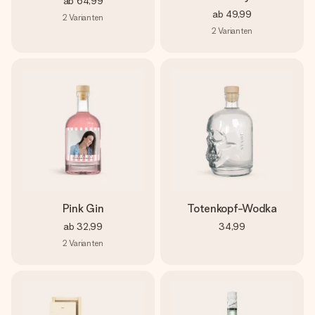
ab
64,99
ab
49,99
2
Varianten
2
Varianten
Pink Gin
Totenkopf-Wodka
ab
32,99
34,99
2
Varianten