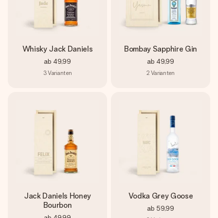
Whisky Jack Daniels
Bombay Sapphire Gin
ab
49,99
ab
49,99
3
Varianten
2
Varianten
Jack Daniels Honey
Vodka Grey Goose
Bourbon
ab
59,99
ab
49,99