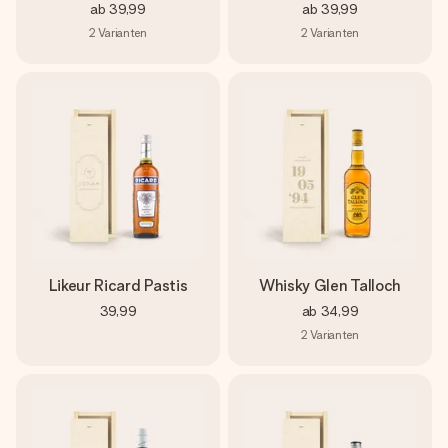
ab
39,99
ab
39,99
2
Varianten
2
Varianten
Likeur Ricard Pastis
Whisky Glen Talloch
39,99
ab
34,99
2
Varianten