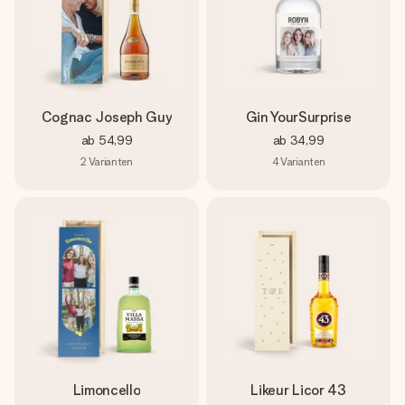
Cognac Joseph Guy
Gin YourSurprise
ab
54,99
ab
34,99
2
Varianten
4
Varianten
Limoncello
Likeur Licor 43