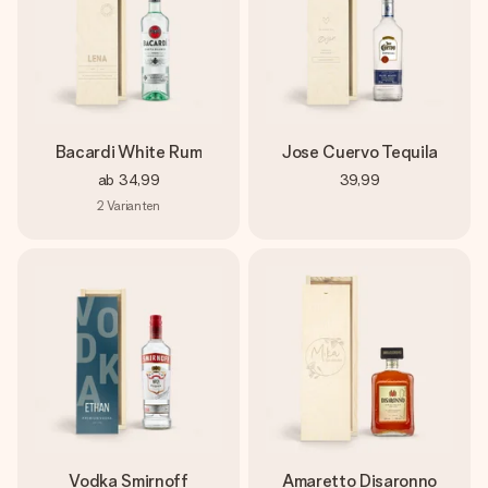
Bacardi White Rum
Jose Cuervo Tequila
ab
34,99
39,99
2
Varianten
Vodka Smirnoff
Amaretto Disaronno