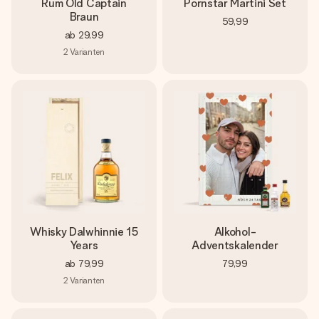
Rum Old Captain
Pornstar Martini Set
Braun
59,99
ab
29,99
2
Varianten
Whisky Dalwhinnie 15
Alkohol-
Years
Adventskalender
ab
79,99
79,99
2
Varianten