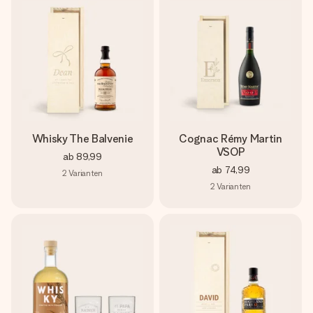
Whisky The Balvenie
Cognac Rémy Martin
VSOP
ab
89,99
ab
74,99
2
Varianten
2
Varianten