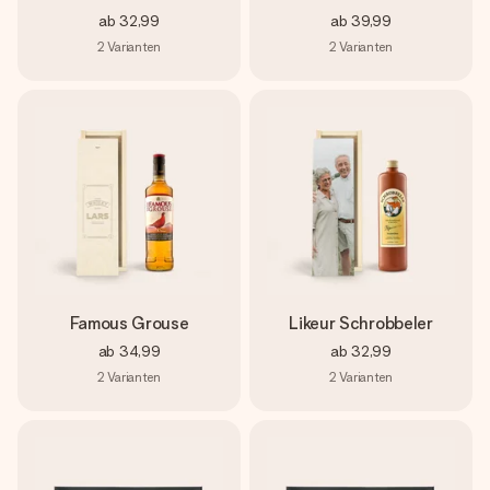
ab
32,99
ab
39,99
2
Varianten
2
Varianten
Famous Grouse
Likeur Schrobbeler
ab
34,99
ab
32,99
2
Varianten
2
Varianten