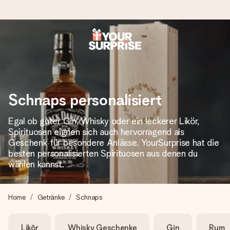
Heute bestellt, in 1 Werktag verschickt
Wir bereiten dein Geschenk sorgfältig vor und schicken es
blitzschnell – damit du es genau zum richtigen Zeitpunkt
überreichen kannst, wenn es am meisten zählt.
Schnaps personalisiert
Egal ob guter Gin, Whisky oder ein leckerer Likör,
Spirituosen eignen sich auch hervorragend als
4,8 (basierend auf +15.000 Bewertungen)
Geschenk für besondere Anlässe. YourSurprise hat die
Unsere Geschenke begeistern. Kunden bewerten uns mit
besten personalisierten Spirituosen aus denen du
4,8 bei Google Reviews (Gesamtergebnis aller Länder, in
wählen kannst.
die wir versenden).
Home
Getränke
Schnaps
+49 39292 929695
Likör
Whisky Geschenke
Gin
Rum