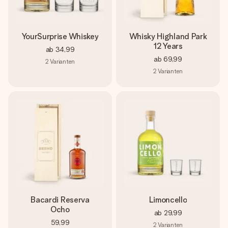
YourSurprise Whiskey
Whisky Highland Park
12 Years
ab
34,99
ab
69,99
2
Varianten
2
Varianten
Bacardi Reserva
Limoncello
Ocho
ab
29,99
59,99
2
Varianten