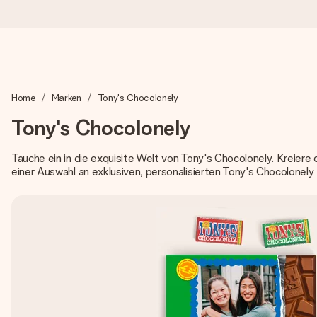
Heute bestellt, in 1 Werktag verschickt
Home
Marken
Tony's Chocolonely
Wir bereiten dein Geschenk sorgfältig vor und schicken es bli
zählt.
Tony's Chocolonely
Tauche ein in die exquisite Welt von Tony's Chocolonely. Kreier
einer Auswahl an exklusiven, personalisierten Tony's Chocolonely
4,8 (basierend auf +15.000 Bewertungen)
Unsere Geschenke begeistern. Kunden bewerten uns mit 4,8 be
+49 39292 929695
Montag - Freitag : 8:30 - 17:00 Uhr
Samstag - Sonntag : 8:30 - 13:00 Uhr