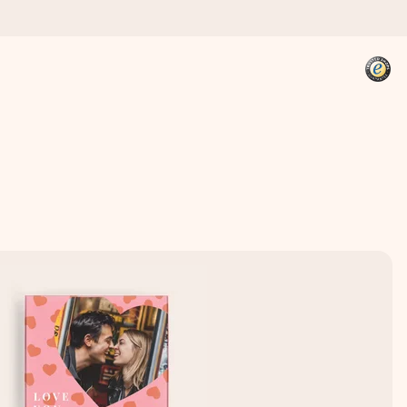
kannst, wenn es am meisten
den).