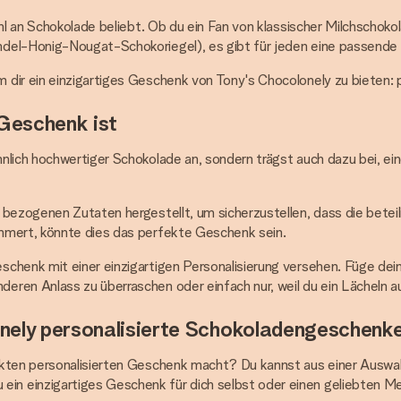
ahl an Schokolade beliebt. Ob du ein Fan von klassischer Milchschoko
del-Honig-Nougat-Schokoriegel), es gibt für jeden eine passende 
 dir ein einzigartiges Geschenk von Tony's Chocolonely zu bieten: 
Geschenk ist
nlich hochwertiger Schokolade an, sondern trägst auch dazu bei, e
 bezogenen Zutaten hergestellt, um sicherzustellen, dass die betei
mmert, könnte dies das perfekte Geschenk sein.
chenk mit einer einzigartigen Personalisierung versehen. Füge dei
ren Anlass zu überraschen oder einfach nur, weil du ein Lächeln a
nely personalisierte Schokoladengeschenk
ekten personalisierten Geschenk macht? Du kannst aus einer Auswah
n einzigartiges Geschenk für dich selbst oder einen geliebten Me