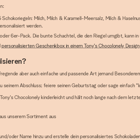
n:
5 Schokoriegeln: Milch, Milch & Karamell-Meersalz, Milch & Haseln
rsonalisiert werden.
- oder 6er-Pack. Die bunte Schachtel, die den Riegel umgibt, kann i
d
personalisierten Geschenkbox in einem Tony's Chocolonely Design
isieren?
 aufregende aber auch einfache und passende Art jemand Besondere
zu seinem Abschluss; feiere seinen Geburtstag oder sage einfach "Ich
 Tony's Chocolonely kinderleicht und hält noch lange nach dem letzt
 aus unserem Sortiment aus
t und/oder Name hinzu und erstelle dein personalisiertes Schokolad