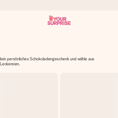
tzschnell – damit du es genau zum richtigen Zeitpunkt überreichen 
e dein persönliches Schokoladengeschenk und wähle aus
 Leckereien.
i Google Reviews (Gesamtergebnis aller Länder, in die wir versen