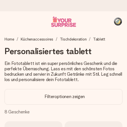
Heute bestellt, in 1 Werktag verschickt
Home
Küchenaccessoires
Tischdekoration
Tablett
Wir bereiten dein Geschenk sorgfältig vor und schicken es
blitzschnell – damit du es genau zum richtigen Zeitpunkt
Personalisiertes tablett
überreichen kannst, wenn es am meisten zählt.
Ein Fototablett ist ein super persönliches Geschenk und die
perfekte Überraschung. Lass es mit den schönsten Fotos
bedrucken und servier in Zukunft Getränke mit Stil. Leg schnell
4,8 (basierend auf +15.000 Bewertungen)
los und personalisiere dein Fototablett.
Unsere Geschenke begeistern. Kunden bewerten uns mit
4,8 bei Google Reviews (Gesamtergebnis aller Länder, in
die wir versenden).
Filteroptionen zeigen
8
Geschenke
+49 39292 929695