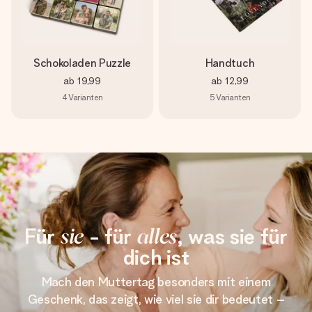
Schokoladen Puzzle
Handtuch
ab
19,99
ab
12,99
4
Varianten
5
Varianten
Für
sie
- für
alles
, was sie für
dich ist
Mach den Muttertag besonders mit einem
Geschenk, das zeigt, wie viel sie dir bedeutet –