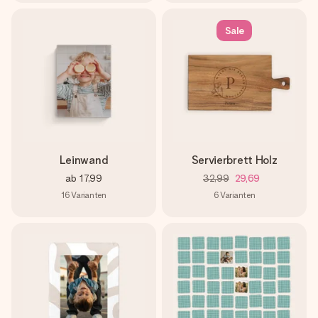
Sale
Leinwand
Servierbrett Holz
ab
17,99
32,99
29,69
16
Varianten
6
Varianten