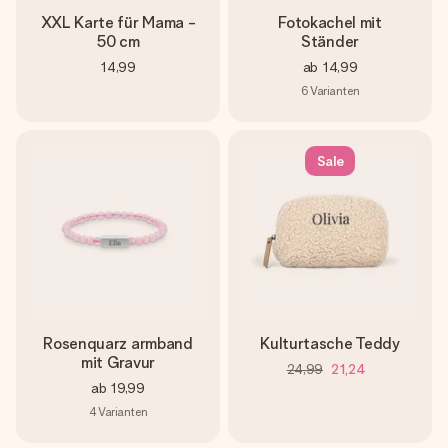
XXL Karte für Mama -
Fotokachel mit
50 cm
Ständer
14,99
ab
14,99
6
Varianten
Sale
Rosenquarz armband
Kulturtasche Teddy
mit Gravur
24,99
21,24
ab
19,99
4
Varianten