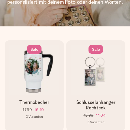
personalisiert mit deinem Foto oder deinen Worten.
Sale
Sale
Thermobecher
Schlüsselanhänger
Rechteck
17,99
16,19
12,99
11,04
3
Varianten
6
Varianten