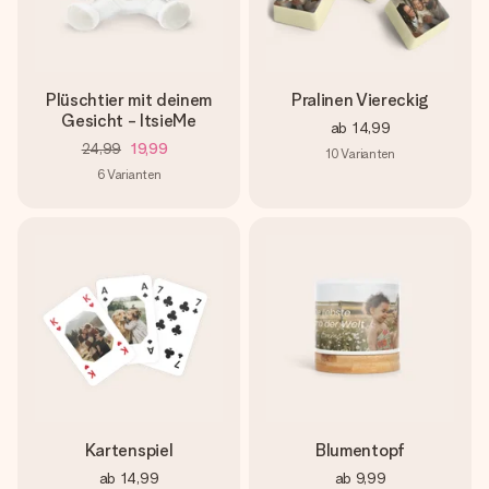
Plüschtier mit deinem
Pralinen Viereckig
Gesicht - ItsieMe
ab
14,99
24,99
19,99
10
Varianten
6
Varianten
Kartenspiel
Blumentopf
ab
14,99
ab
9,99