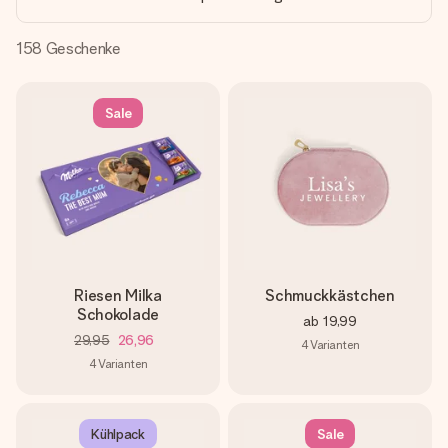
Montag - Freitag : 8:30 - 17:00 Uhr
Samstag - Sonntag : 8:30 - 13:00 Uhr
158
Geschenke
Sale
Riesen Milka
Schmuckkästchen
Schokolade
ab
19,99
29,95
26,96
4
Varianten
4
Varianten
Kühlpack
Sale