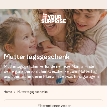
Heute bestellt, in 1 Werktag verschickt
Wir bereiten dein Geschenk sorgfältig vor und schicken es
blitzschnell – damit du es genau zum richtigen Zeitpunkt
überreichen kannst, wenn es am meisten zählt.
Muttertagsgeschenk
4,8 (basierend auf +15.000 Bewertungen)
Muttertagsgeschenke für deine liebe Mama. Finde
Unsere Geschenke begeistern. Kunden bewerten uns mit
deine ganz persönlichen Geschenke zum Muttertag
4,8 bei Google Reviews (Gesamtergebnis aller Länder, in
und überrasche deine Mama mit etwas Einzigartigem!
die wir versenden).
Home
Muttertagsgeschenke
+49 39292 929695
Filteroptionen zeigen