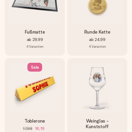
Fußmatte
Runde Kette
ab
29,99
ab
24,99
4
Varianten
4
Varianten
Sale
Toblerone
Weinglas -
Kunststoff
17,99
16,19