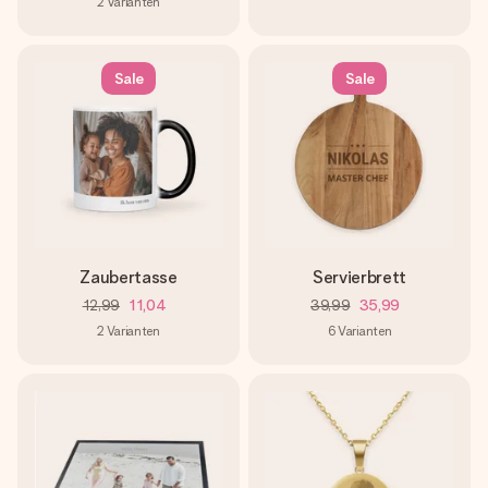
2
Varianten
Sale
Sale
Zaubertasse
Servierbrett
12,99
11,04
39,99
35,99
2
Varianten
6
Varianten