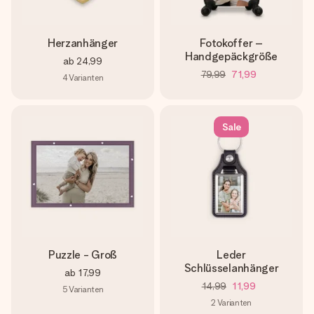
Herzanhänger
Fotokoffer –
Handgepäckgröße
ab
24,99
79,99
71,99
4
Varianten
Sale
Puzzle - Groß
Leder
Schlüsselanhänger
ab
17,99
14,99
11,99
5
Varianten
2
Varianten