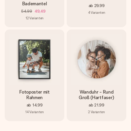
Bademantel
ab
29,99
54,99
49,49
4
Varianten
12
Varianten
Fotoposter mit
Wanduhr - Rund
Rahmen
Groß (Hartfaser)
ab
14,99
ab
21,99
14
Varianten
2
Varianten