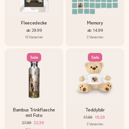
Fleecedecke
Memory
ab
29,99
ab
14,99
12
Varianten
2
Varianten
Sale
Sale
Bambus Trinkflasche
Teddybär
mit Foto
17,99
15,29
27,99
22,39
2
Varianten