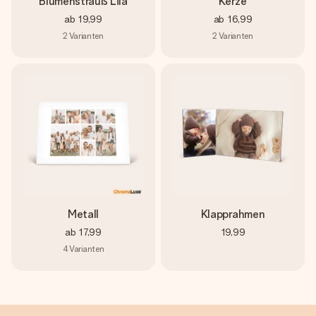
Blumenstrauß Lila
Kerze
ab
19,99
ab
16,99
2
Varianten
2
Varianten
Metall
Klapprahmen
ab
17,99
19,99
4
Varianten