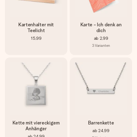
Kartenhalter mit
Karte - Ich denk an
Teelicht
dich
15,99
ab
2,99
3
Varianten
Kette mit viereckigem
Barrenkette
Anhänger
ab
24,99
ab
24,99