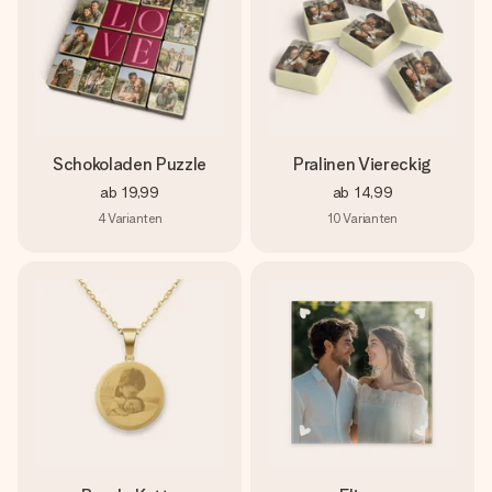
Schokoladen Puzzle
Pralinen Viereckig
ab
19,99
ab
14,99
4
Varianten
10
Varianten