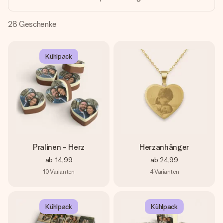
Montag - Freitag : 8:30 - 17:00 Uhr
Samstag - Sonntag : 8:30 - 13:00 Uhr
28
Geschenke
Kühlpack
Pralinen - Herz
Herzanhänger
ab
14,99
ab
24,99
10
Varianten
4
Varianten
Kühlpack
Kühlpack