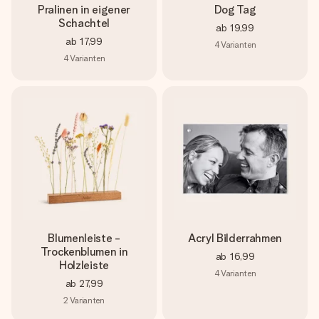
Pralinen in eigener
Dog Tag
Schachtel
ab
19,99
ab
17,99
4
Varianten
4
Varianten
Blumenleiste -
Acryl Bilderrahmen
Trockenblumen in
ab
16,99
Holzleiste
4
Varianten
ab
27,99
2
Varianten