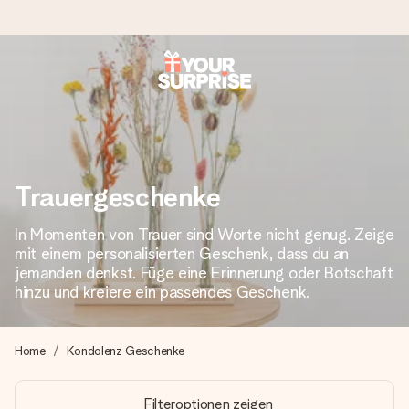
Heute bestellt, in 1 Werktag verschickt
Wir bereiten dein Geschenk sorgfältig vor und schicken es
blitzschnell – damit du es genau zum richtigen Zeitpunkt
überreichen kannst, wenn es am meisten zählt.
Trauergeschenke
In Momenten von Trauer sind Worte nicht genug. Zeige
4,8 (basierend auf +15.000 Bewertungen)
mit einem personalisierten Geschenk, dass du an
Unsere Geschenke begeistern. Kunden bewerten uns mit
jemanden denkst. Füge eine Erinnerung oder Botschaft
4,8 bei Google Reviews (Gesamtergebnis aller Länder, in
hinzu und kreiere ein passendes Geschenk.
die wir versenden).
Home
Kondolenz Geschenke
+49 39292 929695
Filteroptionen zeigen