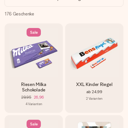
Montag - Freitag : 8:30 - 17:00 Uhr
Samstag - Sonntag : 8:30 - 13:00 Uhr
176
Geschenke
Sale
Riesen Milka
XXL Kinder Riegel
Schokolade
ab
24,99
29,95
26,96
2
Varianten
4
Varianten
Sale