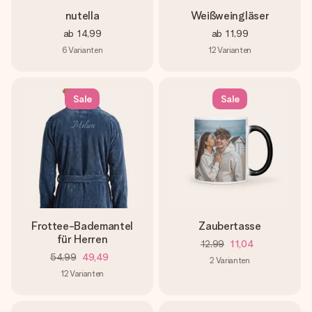
nutella
Weißweingläser
ab
14,99
ab
11,99
6
Varianten
12
Varianten
Sale
Sale
Frottee-Bademantel
Zaubertasse
für Herren
12,99
11,04
54,99
49,49
2
Varianten
12
Varianten