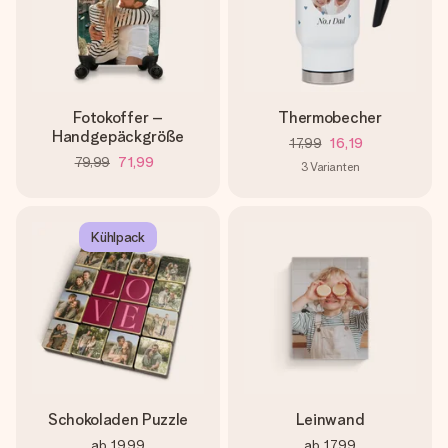
Fotokoffer –
Thermobecher
Handgepäckgröße
17,99
16,19
79,99
71,99
3
Varianten
Kühlpack
Schokoladen Puzzle
Leinwand
ab
19,99
ab
17,99