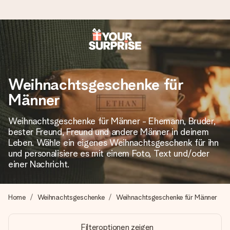
Heute bestellt, in 1 Werktag verschickt
Wir bereiten dein Geschenk sorgfältig vor und schicken es
Weihnachtsgeschenke für
blitzschnell – damit du es genau zum richtigen Zeitpunkt
überreichen kannst, wenn es am meisten zählt.
Männer
Weihnachtsgeschenke für Männer - Ehemann, Bruder,
bester Freund, Freund und andere Männer in deinem
4,8 (basierend auf +15.000 Bewertungen)
Leben. Wähle ein eigenes Weihnachtsgeschenk für ihn
Unsere Geschenke begeistern. Kunden bewerten uns mit
und personalisiere es mit einem Foto, Text und/oder
4,8 bei Google Reviews (Gesamtergebnis aller Länder, in
einer Nachricht.
die wir versenden).
Home
Weihnachtsgeschenke
Weihnachtsgeschenke für Männer
+49 39292 929695
Filteroptionen zeigen