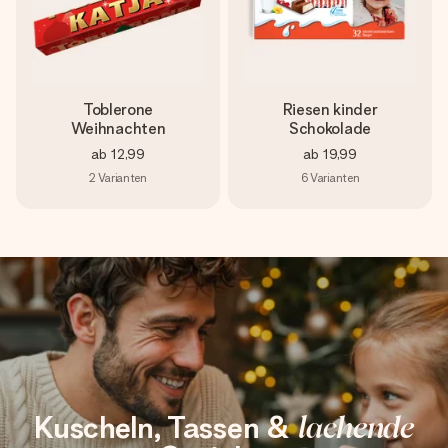
Toblerone
Riesen kinder
Weihnachten
Schokolade
ab
12,99
ab
19,99
2
Varianten
6
Varianten
Kuscheln, Tassen &
lachende