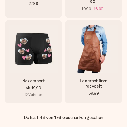
XXL
27,99
19,99
16,99
Boxershort
Lederschürze
recycelt
ab
19,99
59,99
12
Varianten
Du hast 48 von 176 Geschenken gesehen