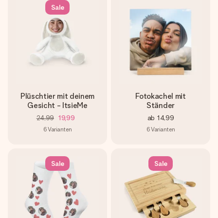
Sale
Plüschtier mit deinem
Fotokachel mit
Gesicht - ItsieMe
Ständer
24,99
19,99
ab
14,99
6
Varianten
6
Varianten
Sale
Sale