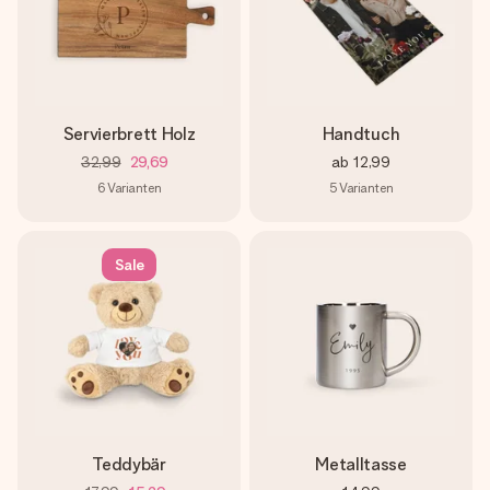
Servierbrett Holz
Handtuch
32,99
29,69
ab
12,99
6
Varianten
5
Varianten
Sale
Teddybär
Metalltasse