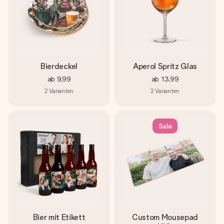
Bierdeckel
Aperol Spritz Glas
ab
9,99
ab
13,99
2
Varianten
2
Varianten
Sale
Bier mit Etikett
Custom Mousepad