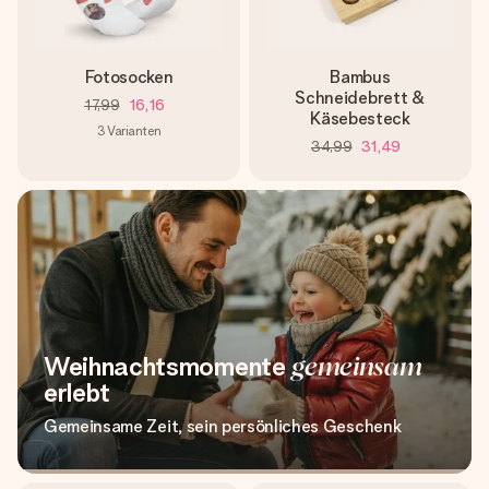
Fotosocken
Bambus
Schneidebrett &
17,99
16,16
Käsebesteck
3
Varianten
34,99
31,49
Weihnachtsmomente
gemeinsam
erlebt
Gemeinsame Zeit, sein persönliches Geschenk