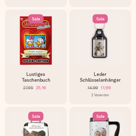
Sale
Sale
Lustiges
Leder
Taschenbuch
Schlüsselanhänger
27,95
25,16
14,99
11,99
2
Varianten
Sale
Sale