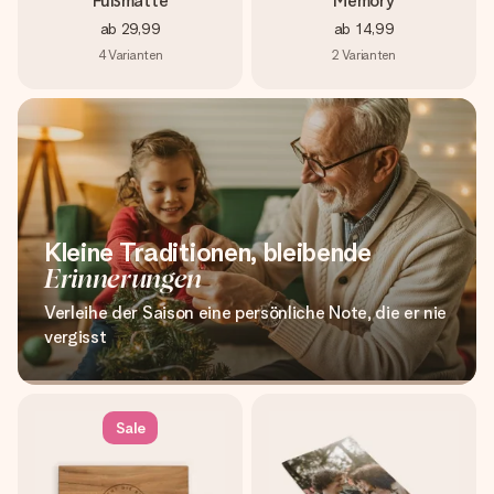
Fußmatte
Memory
ab
29,99
ab
14,99
4
Varianten
2
Varianten
Kleine Traditionen, bleibende
Erinnerungen
Verleihe der Saison eine persönliche Note, die er nie
vergisst
Sale