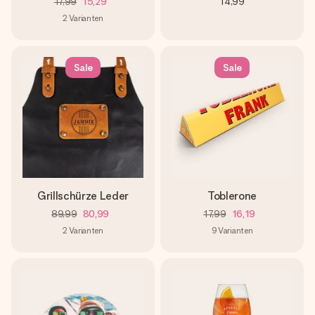
17,99
15,29
14,99
2
Varianten
Sale
Sale
Grillschürze Leder
Toblerone
89,99
80,99
17,99
16,19
2
Varianten
9
Varianten