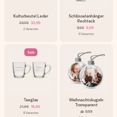
Kulturbeutel Leder
Schlüsselanhänger
Rechteck
39,99
33,99
9,99
8,99
2
Varianten
6
Varianten
Sale
Teeglas
Weihnachtskugeln
Transparent
21,99
18,69
ab
9,99
8
Varianten