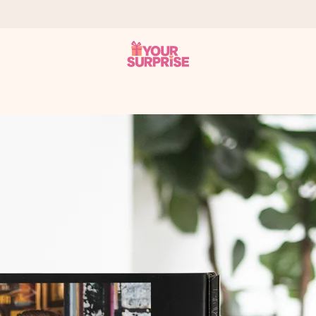
tzschnell – damit du es genau zum richtigen Zeitpunkt überreichen 
i Google Reviews (Gesamtergebnis aller Länder, in die wir versen