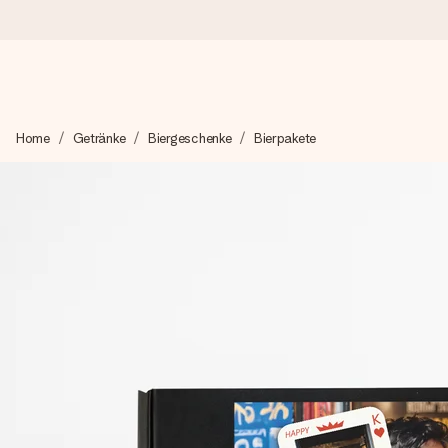
Heute bestellt, in 1 Werktag verschickt
Home
Getränke
Biergeschenke
Bierpakete
Wir bereiten dein Geschenk sorgfältig vor und schicken es bli
zählt.
4,8 (basierend auf +15.000 Bewertungen)
Unsere Geschenke begeistern. Kunden bewerten uns mit 4,8 be
+49 39292 929695
Montag - Freitag : 8:30 - 17:00 Uhr
Samstag - Sonntag : 8:30 - 13:00 Uhr