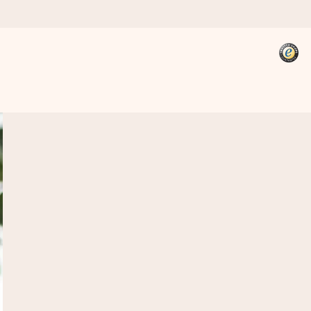
kannst, wenn es am meisten
den).