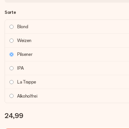
Sorte
Blond
Weizen
Pilsener
IPA
La Trappe
Alkoholfrei
24,99