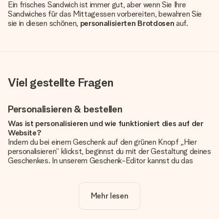
Ein frisches Sandwich ist immer gut, aber wenn Sie Ihre
Sandwiches für das Mittagessen vorbereiten, bewahren Sie
sie in diesen schönen,
personalisierten Brotdosen
auf.
Viel gestellte Fragen
Personalisieren & bestellen
Was ist personalisieren und wie funktioniert dies auf der
Website?
Indem du bei einem Geschenk auf den grünen Knopf „Hier
personalisieren“ klickst, beginnst du mit der Gestaltung deines
Geschenkes. In unserem Geschenk-Editor kannst du das
Geschenk komplett nach Wunsch mit deinem eigenen Foto
und/oder Text gestalten. Wenn du möchtest, wählst du auch
noch eines unserer angebotenen Designs, um deinem
Mehr lesen
Geschenk die perfekte Ausstrahlung zu verleihen.
Ist die Personalisierung im Preis enthalten?