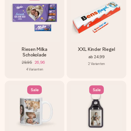
Riesen Milka
XXL Kinder Riegel
Schokolade
ab
24,99
29,95
26,96
2
Varianten
4
Varianten
Sale
Sale