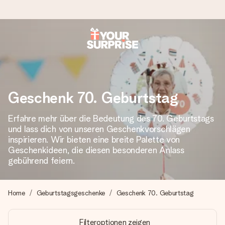
Heute bestellt, in 1 Werktag verschickt
Wir bereiten dein Geschenk sorgfältig vor und schicken es
blitzschnell – damit du es genau zum richtigen Zeitpunkt
überreichen kannst, wenn es am meisten zählt.
Geschenk 70. Geburtstag
Erfahre mehr über die Bedeutung des 70. Geburtstags
und lass dich von unseren Geschenkvorschlägen
4,8 (basierend auf +15.000 Bewertungen)
inspirieren. Wir bieten eine breite Palette von
Unsere Geschenke begeistern. Kunden bewerten uns mit
Geschenkideen, die diesen besonderen Anlass
4,8 bei Google Reviews (Gesamtergebnis aller Länder, in
gebührend feiern.
die wir versenden).
Home
Geburtstagsgeschenke
Geschenk 70. Geburtstag
+49 39292 929695
Filteroptionen zeigen