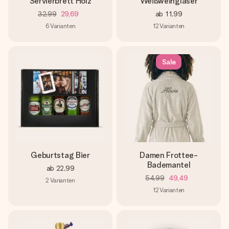
Servierbrett Holz
Weißweingläser
32,99
29,69
ab
11,99
6
Varianten
12
Varianten
Sale
Geburtstag Bier
Damen Frottee-
Bademantel
ab
22,99
54,99
49,49
2
Varianten
12
Varianten