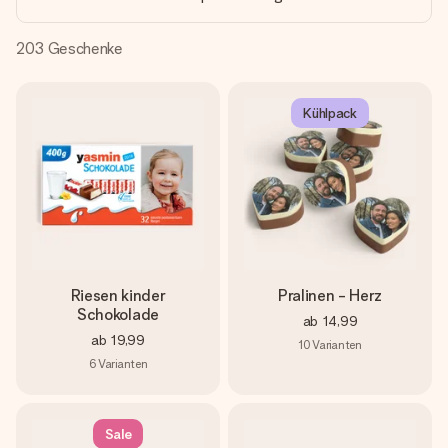
Montag - Freitag : 8:30 - 17:00 Uhr
Samstag - Sonntag : 8:30 - 13:00 Uhr
203
Geschenke
Kühlpack
Riesen kinder
Pralinen - Herz
Schokolade
ab
14,99
ab
19,99
10
Varianten
6
Varianten
Sale