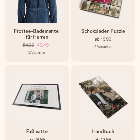
Frottee-Bademantel
Schokoladen Puzzle
für Herren
ab
19,99
54,99
49,49
4
Varianten
12
Varianten
Fußmatte
Handtuch
ab
29,99
ab
12,99