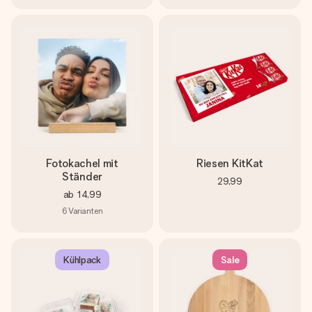
Fotokachel mit
Riesen KitKat
Ständer
29,99
ab
14,99
6
Varianten
Kühlpack
Sale