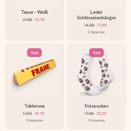
Tasse - Weiß
Leder
Schlüsselanhänger
11,99
10,19
14,99
11,99
2
Varianten
Sale
Sale
Toblerone
Fotosocken
17,99
16,19
17,99
15,29
9
Varianten
3
Varianten