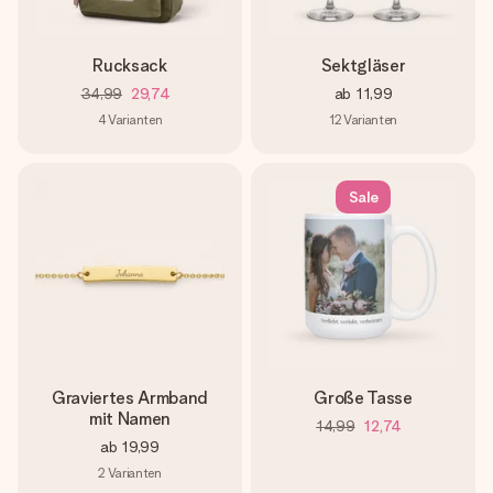
Rucksack
Sektgläser
34,99
29,74
ab
11,99
4
Varianten
12
Varianten
Sale
Graviertes Armband
Große Tasse
mit Namen
14,99
12,74
ab
19,99
2
Varianten