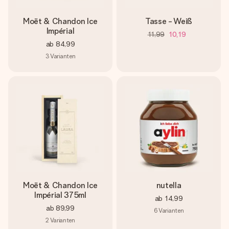
Moët & Chandon Ice
Tasse - Weiß
Impérial
11,99
10,19
ab
84,99
3
Varianten
Moët & Chandon Ice
nutella
Impérial 375ml
ab
14,99
ab
89,99
6
Varianten
2
Varianten