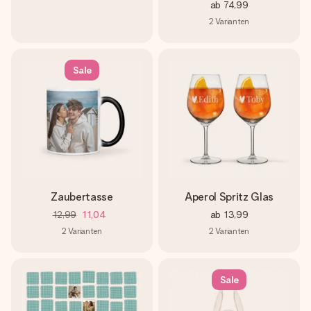
ab
74,99
2
Varianten
Sale
Zaubertasse
Aperol Spritz Glas
12,99
11,04
ab
13,99
2
Varianten
2
Varianten
Sale