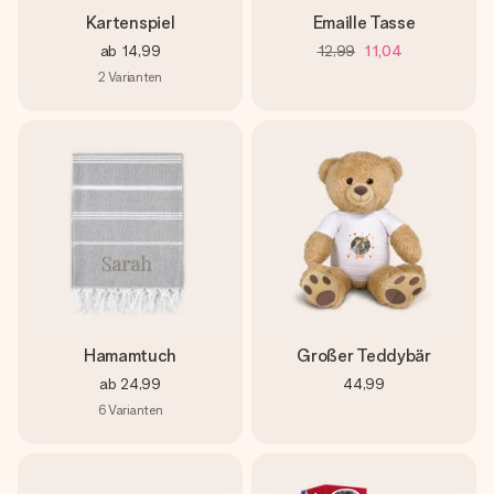
Kartenspiel
Emaille Tasse
ab
14,99
12,99
11,04
2
Varianten
Hamamtuch
Großer Teddybär
ab
24,99
44,99
6
Varianten