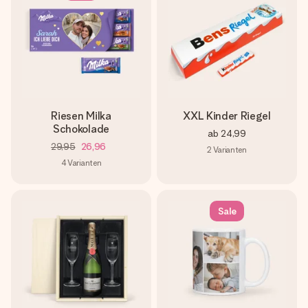
Riesen Milka
XXL Kinder Riegel
Schokolade
ab
24,99
29,95
26,96
2
Varianten
4
Varianten
Sale