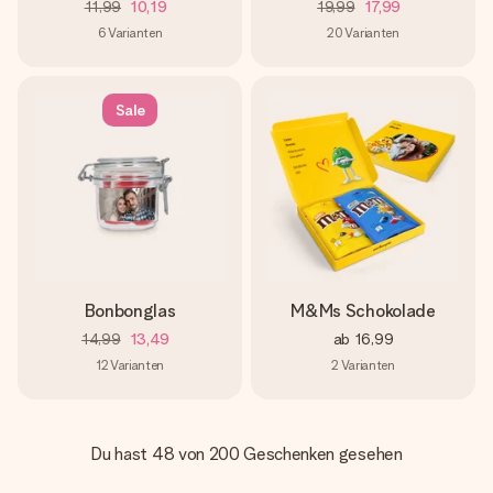
11,99
10,19
19,99
17,99
6
Varianten
20
Varianten
Sale
Bonbonglas
M&Ms Schokolade
14,99
13,49
ab
16,99
12
Varianten
2
Varianten
Du hast 48 von 200 Geschenken gesehen