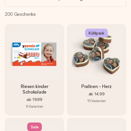
Montag - Freitag : 8:30 - 17:00 Uhr
Samstag - Sonntag : 8:30 - 13:00 Uhr
200
Geschenke
Kühlpack
Riesen kinder
Pralinen - Herz
Schokolade
ab
14,99
ab
19,99
10
Varianten
6
Varianten
Sale