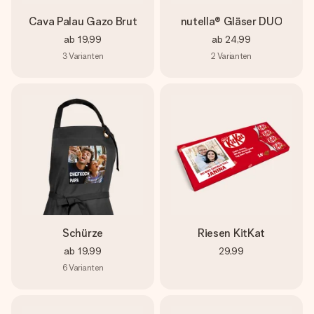
Cava Palau Gazo Brut
nutella® Gläser DUO
ab
19,99
ab
24,99
3
Varianten
2
Varianten
Schürze
Riesen KitKat
ab
19,99
29,99
6
Varianten