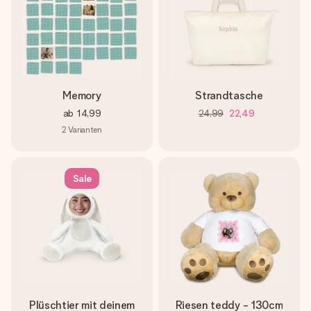
Memory
Strandtasche
ab
14,99
24,99
22,49
2
Varianten
Sale
Plüschtier mit deinem
Riesen teddy - 130cm