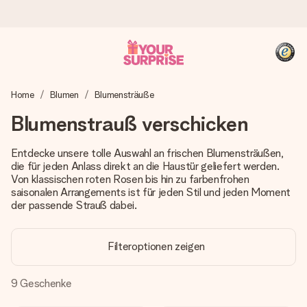
Heute bestellt, in 1 Werktag verschickt
Home
Blumen
Blumensträuße
Wir bereiten dein Geschenk sorgfältig vor und schicken es
blitzschnell – damit du es genau zum richtigen Zeitpunkt
Blumenstrauß verschicken
überreichen kannst, wenn es am meisten zählt.
Entdecke unsere tolle Auswahl an frischen Blumensträußen,
die für jeden Anlass direkt an die Haustür geliefert werden.
Von klassischen roten Rosen bis hin zu farbenfrohen
4,8 (basierend auf +15.000 Bewertungen)
saisonalen Arrangements ist für jeden Stil und jeden Moment
Unsere Geschenke begeistern. Kunden bewerten uns mit
der passende Strauß dabei.
4,8 bei Google Reviews (Gesamtergebnis aller Länder, in
die wir versenden).
Filteroptionen zeigen
9
Geschenke
+49 39292 929695