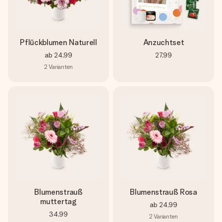
Pflückblumen Naturell
Anzuchtset
ab
24,99
27,99
2
Varianten
Blumenstrauß
Blumenstrauß Rosa
muttertag
ab
24,99
34,99
2
Varianten