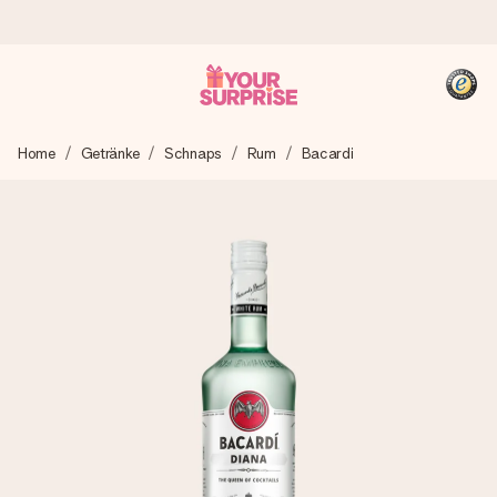
Heute bestellt, in 1 Werktag verschickt
Home
Getränke
Schnaps
Rum
Bacardi
Wir bereiten dein Geschenk sorgfältig vor und schicken es
blitzschnell – damit du es genau zum richtigen Zeitpunkt
überreichen kannst, wenn es am meisten zählt.
4,8 (basierend auf +15.000 Bewertungen)
Unsere Geschenke begeistern. Kunden bewerten uns mit
4,8 bei Google Reviews (Gesamtergebnis aller Länder, in
die wir versenden).
+49 39292 929695