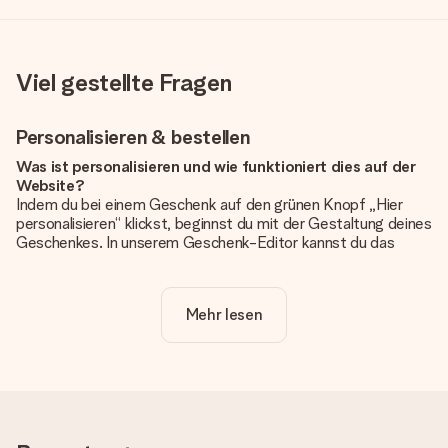
Viel gestellte Fragen
Personalisieren & bestellen
Was ist personalisieren und wie funktioniert dies auf der
Website?
Indem du bei einem Geschenk auf den grünen Knopf „Hier
personalisieren“ klickst, beginnst du mit der Gestaltung deines
Geschenkes. In unserem Geschenk-Editor kannst du das
Geschenk komplett nach Wunsch mit deinem eigenen Foto
und/oder Text gestalten. Wenn du möchtest, wählst du auch
noch eines unserer angebotenen Designs, um deinem
Mehr lesen
Geschenk die perfekte Ausstrahlung zu verleihen.
Ist die Personalisierung im Preis enthalten?
Der auf der Website angezeigte Preis ist inklusive der
Personalisierung. So ist und bleibt es übersichtlich!
Hat mein Foto die richtige Qualität?