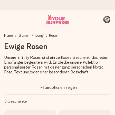
Heute bestellt, in 1 Werktag verschickt
Home
Blumen
Longlife-Rosen
Wir bereiten dein Geschenk sorgfältig vor und schicken es
blitzschnell – damit du es genau zum richtigen Zeitpunkt
Ewige Rosen
überreichen kannst, wenn es am meisten zählt.
Unsere Infinity Rosen sind ein zeitloses Geschenk, das jeden
Empfänger begeistern wird. Entdecke unsere Kollektion
personalisierter Rosen mit deiner ganz persönlichen Note:
4,8 (basierend auf +15.000 Bewertungen)
Foto, Text und/oder einer besonderen Botschaft.
Unsere Geschenke begeistern. Kunden bewerten uns mit
4,8 bei Google Reviews (Gesamtergebnis aller Länder, in
die wir versenden).
Filteroptionen zeigen
3
Geschenke
+49 39292 929695