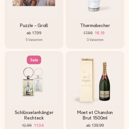
Puzzle - Groß
Thermobecher
ab
17,99
17,99
16,19
5
Varianten
3
Varianten
Sale
Schlüsselanhänger
Moet et Chandon
Rechteck
Brut 1500ml
12,99
11,04
ab
139,99