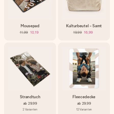
Mousepad
Kulturbeutel - Samt
11,99
10,19
19,99
16,99
Strandtuch
Fleecedecke
ab
29,99
ab
29,99
2
Varianten
12
Varianten