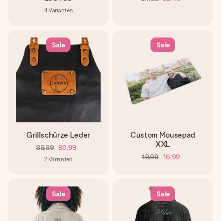
4
Varianten
Sale
Sale
Grillschürze Leder
Custom Mousepad
XXL
89,99
80,99
19,99
16,99
2
Varianten
Sale
Sale