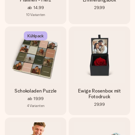
ab
14,99
29,99
10
Varianten
Kühlpack
Schokoladen Puzzle
Ewige Rosenbox mit
Fotodruck
ab
19,99
29,99
4
Varianten