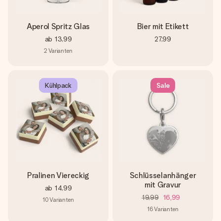
Aperol Spritz Glas
Bier mit Etikett
ab
13,99
27,99
2
Varianten
Kühlpack
Sale
Pralinen Viereckig
Schlüsselanhänger
mit Gravur
ab
14,99
19,99
16,99
10
Varianten
16
Varianten