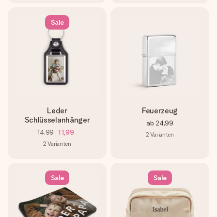
Sale
Leder
Feuerzeug
Schlüsselanhänger
ab
24,99
14,99
11,99
2
Varianten
2
Varianten
Sale
Sale