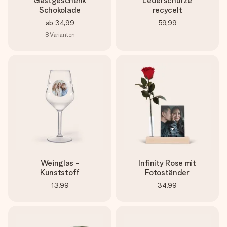
Gastgeschenk
Lederschürze
Schokolade
recycelt
ab
34,99
59,99
8
Varianten
Weinglas -
Infinity Rose mit
Kunststoff
Fotoständer
13,99
34,99