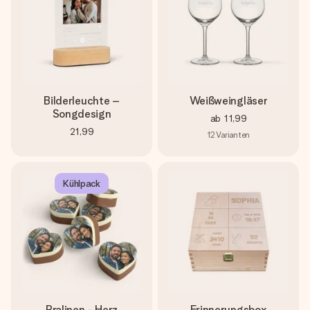
Bilderleuchte –
Weißweingläser
Songdesign
ab
11,99
21,99
12
Varianten
Kühlpack
Pralinen - Herz
Erinnerungsbox