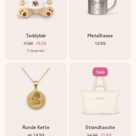
Teddybär
Metalltasse
17,99
15,29
14,99
2
Varianten
Sale
Runde Kette
Strandtasche
ab
24,99
24,99
22,49