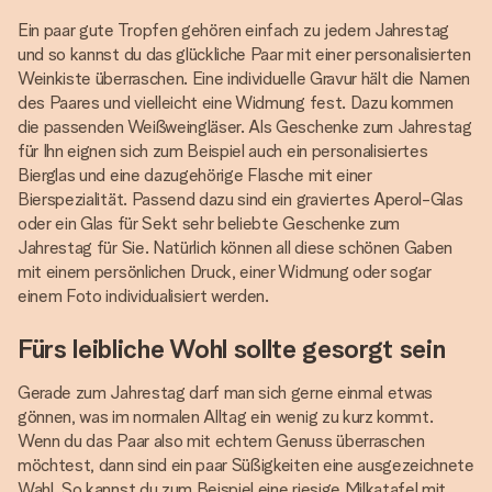
Ein paar gute Tropfen gehören einfach zu jedem Jahrestag
und so kannst du das glückliche Paar mit einer personalisierten
Weinkiste überraschen. Eine individuelle Gravur hält die Namen
des Paares und vielleicht eine Widmung fest. Dazu kommen
die passenden Weißweingläser. Als Geschenke zum Jahrestag
für Ihn eignen sich zum Beispiel auch ein personalisiertes
Bierglas und eine dazugehörige Flasche mit einer
Bierspezialität. Passend dazu sind ein graviertes Aperol-Glas
oder ein Glas für Sekt sehr beliebte Geschenke zum
Jahrestag für Sie. Natürlich können all diese schönen Gaben
mit einem persönlichen Druck, einer Widmung oder sogar
einem Foto individualisiert werden.
Fürs leibliche Wohl sollte gesorgt sein
Gerade zum Jahrestag darf man sich gerne einmal etwas
gönnen, was im normalen Alltag ein wenig zu kurz kommt.
Wenn du das Paar also mit echtem Genuss überraschen
möchtest, dann sind ein paar Süßigkeiten eine ausgezeichnete
Wahl. So kannst du zum Beispiel eine riesige Milkatafel mit