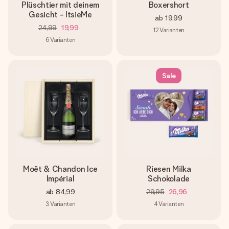
Plüschtier mit deinem
Boxershort
Gesicht - ItsieMe
ab
19,99
24,99
19,99
12
Varianten
6
Varianten
Sale
Moët & Chandon Ice
Riesen Milka
Impérial
Schokolade
ab
84,99
29,95
26,96
3
Varianten
4
Varianten