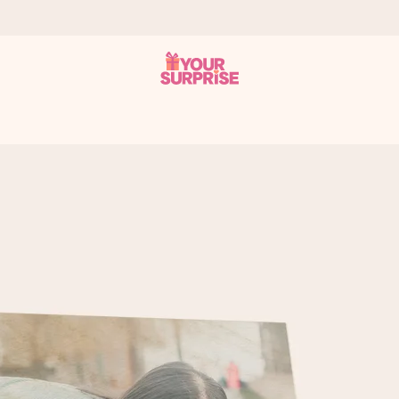
tzschnell – damit du es genau zum richtigen Zeitpunkt überreichen 
i Google Reviews (Gesamtergebnis aller Länder, in die wir versen