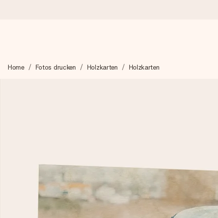
Heute bestellt, in 1 Werktag verschickt
Home
Fotos drucken
Holzkarten
Holzkarten
Wir bereiten dein Geschenk sorgfältig vor und schicken es bli
zählt.
4,8 (basierend auf +15.000 Bewertungen)
Unsere Geschenke begeistern. Kunden bewerten uns mit 4,8 be
+49 39292 929695
Montag - Freitag : 8:30 - 17:00 Uhr
Samstag - Sonntag : 8:30 - 13:00 Uhr