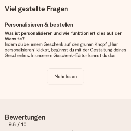
Viel gestellte Fragen
Personalisieren & bestellen
Was ist personalisieren und wie funktioniert dies auf der
Website?
Indem du bei einem Geschenk auf den grünen Knopf „Hier
personalisieren“ klickst, beginnst du mit der Gestaltung deines
Geschenkes. In unserem Geschenk-Editor kannst du das
Geschenk komplett nach Wunsch mit deinem eigenen Foto
und/oder Text gestalten. Wenn du möchtest, wählst du auch
noch eines unserer angebotenen Designs, um deinem
Mehr lesen
Geschenk die perfekte Ausstrahlung zu verleihen.
Ist die Personalisierung im Preis enthalten?
Der auf der Website angezeigte Preis ist inklusive der
Personalisierung. So ist und bleibt es übersichtlich!
Hat mein Foto die richtige Qualität?
Bewertungen
Wir möchten sicherstellen, dass du mit deinem Geschenk
rundum zufrieden bist. Deshalb ist es wichtig, qualitativ
9.6
/ 10
hochwertige Fotos zu verwenden. Wenn du dir nicht sicher