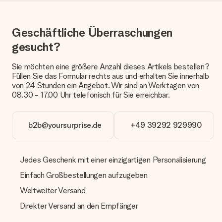
Welche Lieferoptionen stehen zur Verfügung?
Derzeit können wir (noch) keine verschiedenen Lieferoptionen
Geschäftliche Überraschungen
anbieten. Das Geschenk, das bestellt wird, wird als Paket oder
Päckchen versendet. Möchtest du wissen, ob es als Paket
gesucht?
oder Päckchen geliefert wird, kontaktiere bitte unseren
Kundenservice.
Sie möchten eine größere Anzahl dieses Artikels bestellen?
Füllen Sie das Formular rechts aus und erhalten Sie innerhalb
Zahlung
von 24 Stunden ein Angebot. Wir sind an Werktagen von
08.30 - 17.00 Uhr telefonisch für Sie erreichbar.
Wie kann ich meine Bestellung bezahlen?
Wir bieten die folgenden Zahlungsoptionen an: Vorauskasse
mit normaler Überweisung, Sofortüberweisung, Paypal,
Kreditkarte oder auf Rechnung über Klarna. Bei einer
b2b@yoursurprise.de
+49 39292 929990
manuellen Überweisung verlängert sich die Lieferzeit des
Geschenks jedoch um 3 Werktage.
Jedes Geschenk mit einer einzigartigen Personalisierung
Geschenk empfangen
Einfach Großbestellungen aufzugeben
Was, wenn das Geschenk meine Erwartungen nicht
erfüllt?
Weltweiter Versand
Sollte das Geschenk wider Erwarten deine Erwartungen nicht
Direkter Versand an den Empfänger
erfüllen, bitten wir dich, unseren Kundenservice zu
kontaktieren. Dort wird dir umgehend ein passender