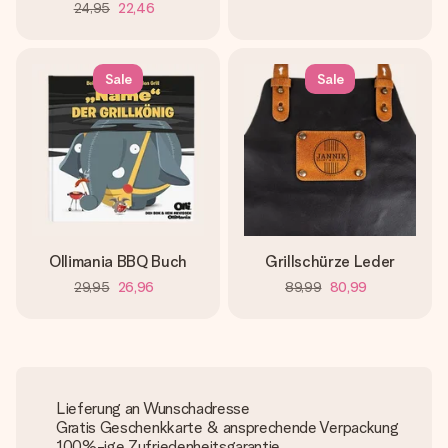
24,95
22,46
Sale
Sale
Ollimania BBQ Buch
Grillschürze Leder
29,95
26,96
89,99
80,99
Lieferung an Wunschadresse
Gratis Geschenkkarte & ansprechende Verpackung
100%-ige Zufriedenheitsgarantie