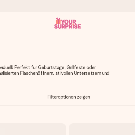
tzschnell – damit du es genau zum richtigen Zeitpunkt überreichen 
iduell! Perfekt für Geburtstage, Grillfeste oder
alisierten Flaschenöffnern, stilvollen Untersetzern und
i Google Reviews (Gesamtergebnis aller Länder, in die wir versen
Filteroptionen zeigen