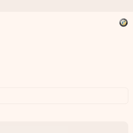
kannst, wenn es am meisten
den).