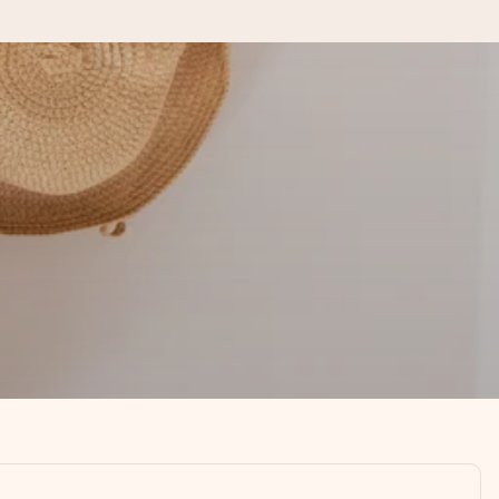
kannst, wenn es am meisten
den).