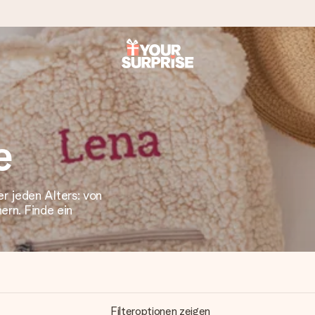
tzschnell – damit du es genau zum richtigen Zeitpunkt überreichen 
e
r jeden Alters: von
i Google Reviews (Gesamtergebnis aller Länder, in die wir versen
ern. Finde ein
Filteroptionen zeigen