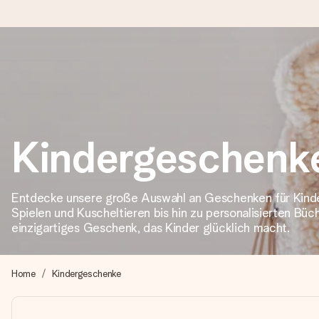
Heute bestellt, in 1 Werktag verschickt
Wir bereiten dein Geschenk sorgfältig vor und schicken es bli
zählt.
Kindergeschenk
4,8 (basierend auf +15.000 Bewertungen)
Entdecke unsere große Auswahl an Geschenken für Kinde
Unsere Geschenke begeistern. Kunden bewerten uns mit 4,8 be
Spielen und Kuscheltieren bis hin zu personalisierten Büch
einzigartiges Geschenk, das Kinder glücklich macht.
+49 39292 929695
Home
Kindergeschenke
Montag - Freitag : 8:30 - 17:00 Uhr
Samstag - Sonntag : 8:30 - 13:00 Uhr