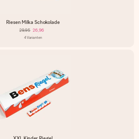
Riesen Milka Schokolade
29,95
26,96
4
Varianten
XXL Kinder Riegel