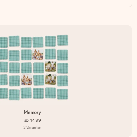
Memory
ab
14,99
2
Varianten