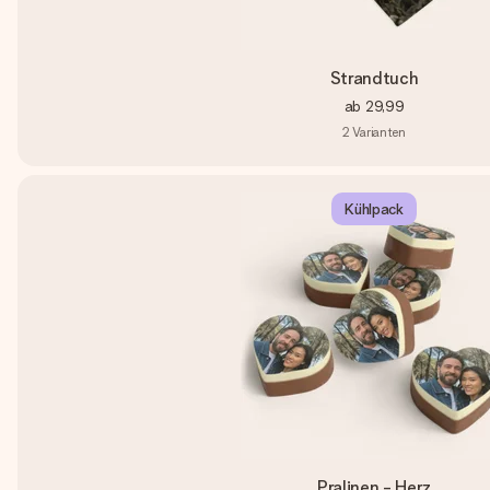
Strandtuch
ab
29,99
2
Varianten
Kühlpack
Pralinen - Herz