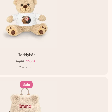
Teddybär
17,99
15,29
2
Varianten
Sale