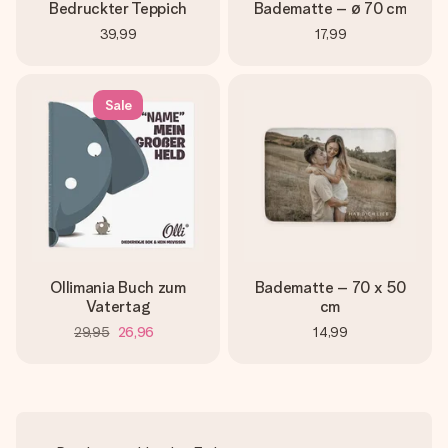
Bedruckter Teppich
Badematte – ø 70 cm
39,99
17,99
Sale
Ollimania Buch zum
Badematte – 70 x 50
Vatertag
cm
29,95
26,96
14,99