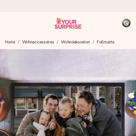
Heute bestellt, in 1 Werktag verschickt
Home
Wohnaccessoires
Wohndekoration
Fußmatte
Wir bereiten dein Geschenk sorgfältig vor und schicken es
blitzschnell – damit du es genau zum richtigen Zeitpunkt
überreichen kannst, wenn es am meisten zählt.
4,8 (basierend auf +15.000 Bewertungen)
Unsere Geschenke begeistern. Kunden bewerten uns mit
4,8 bei Google Reviews (Gesamtergebnis aller Länder, in
die wir versenden).
+49 39292 929695