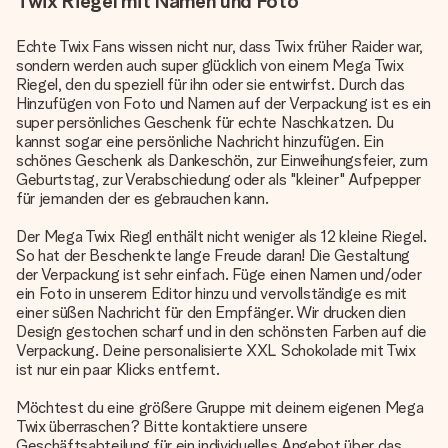
Twix Riegel mit Namen und Foto
Echte Twix Fans wissen nicht nur, dass Twix früher Raider war,
sondern werden auch super glücklich von einem Mega Twix
Riegel, den du speziell für ihn oder sie entwirfst. Durch das
Hinzufügen von Foto und Namen auf der Verpackung ist es ein
super persönliches Geschenk für echte Naschkatzen. Du
kannst sogar eine persönliche Nachricht hinzufügen. Ein
schönes Geschenk als Dankeschön, zur Einweihungsfeier, zum
Geburtstag, zur Verabschiedung oder als "kleiner" Aufpepper
für jemanden der es gebrauchen kann.
Der Mega Twix Riegl enthält nicht weniger als 12 kleine Riegel.
So hat der Beschenkte lange Freude daran! Die Gestaltung
der Verpackung ist sehr einfach. Füge einen Namen und/oder
ein Foto in unserem Editor hinzu und vervollständige es mit
einer süßen Nachricht für den Empfänger. Wir drucken dien
Design gestochen scharf und in den schönsten Farben auf die
Verpackung. Deine personalisierte XXL Schokolade mit Twix
ist nur ein paar Klicks entfernt.
Möchtest du eine größere Gruppe mit deinem eigenen Mega
Twix überraschen? Bitte kontaktiere unsere
Geschäftsabteilung für ein individuelles Angebot über das