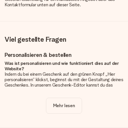
Kontaktformular unten auf dieser Seite.
Viel gestellte Fragen
Personalisieren & bestellen
Was ist personalisieren und wie funktioniert dies auf der
Website?
Indem du bei einem Geschenk auf den grünen Knopf „Hier
personalisieren“ klickst, beginnst du mit der Gestaltung deines
Geschenkes. In unserem Geschenk-Editor kannst du das
Geschenk komplett nach Wunsch mit deinem eigenen Foto
und/oder Text gestalten. Wenn du möchtest, wählst du auch
noch eines unserer angebotenen Designs, um deinem
Mehr lesen
Geschenk die perfekte Ausstrahlung zu verleihen.
Ist die Personalisierung im Preis enthalten?
Der auf der Website angezeigte Preis ist inklusive der