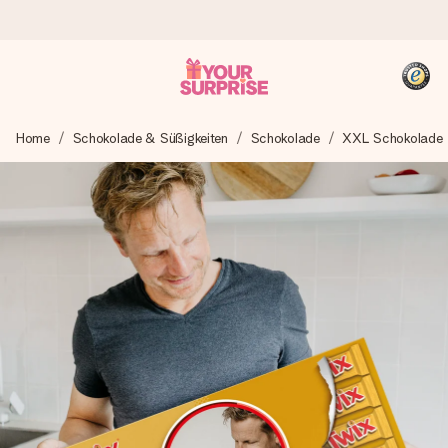
Heute bestellt, in 1 Werktag verschickt
Home
Schokolade & Süßigkeiten
Schokolade
XXL Schokolade
Wir bereiten dein Geschenk sorgfältig vor und schicken es
blitzschnell – damit du es genau zum richtigen Zeitpunkt
überreichen kannst, wenn es am meisten zählt.
4,8 (basierend auf +15.000 Bewertungen)
Unsere Geschenke begeistern. Kunden bewerten uns mit
4,8 bei Google Reviews (Gesamtergebnis aller Länder, in
die wir versenden).
+49 39292 929695