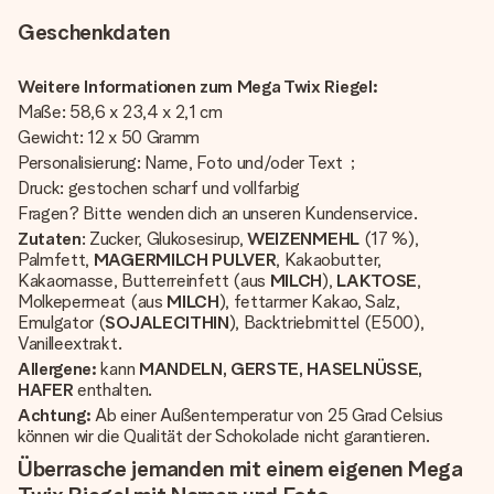
Geschenkdaten
Weitere Informationen zum Mega Twix Riegel:
Maße: 58,6 x 23,4 x 2,1 cm
Gewicht: 12 x 50 Gramm
Personalisierung: Name, Foto und/oder Text ;
Druck: gestochen scharf und vollfarbig
Fragen? Bitte wenden dich an unseren Kundenservice.
Zutaten
: Zucker, Glukosesirup,
WEIZENMEHL
(17 %),
Palmfett,
MAGERMILCH PULVER
, Kakaobutter,
Kakaomasse, Butterreinfett (aus
MILCH
),
LAKTOSE
,
Molkepermeat (aus
MILCH
), fettarmer Kakao, Salz,
Emulgator (
SOJALECITHIN
), Backtriebmittel (E500),
Vanilleextrakt.
Allergene:
kann
MANDELN, GERSTE, HASELNÜSSE,
HAFER
enthalten.
Achtung:
Ab einer Außentemperatur von 25 Grad Celsius
können wir die Qualität der Schokolade nicht garantieren.
Überrasche jemanden mit einem eigenen Mega